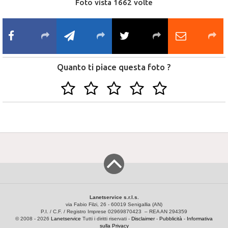
Foto vista 1662 volte
Quanto ti piace questa foto ?
Lanetservice s.r.l.s.
via Fabio Filzi, 26 - 60019 Senigallia (AN)
P.I. / C.F. / Registro Imprese 02969870423 – REA AN 294359
© 2008 - 2026
Lanetservice
Tutti i diritti riservati -
Disclaimer
-
Pubblicità
-
Informativa
sulla Privacy