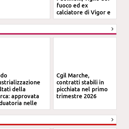
fuoco ed ex
calciatore di Vigor e
Jesina
ndo
Cgil Marche,
ustrializzazione
contratti stabili in
ltati della
picchiata nel primo
erca: approvata
trimestre 2026
duatoria nelle
rche