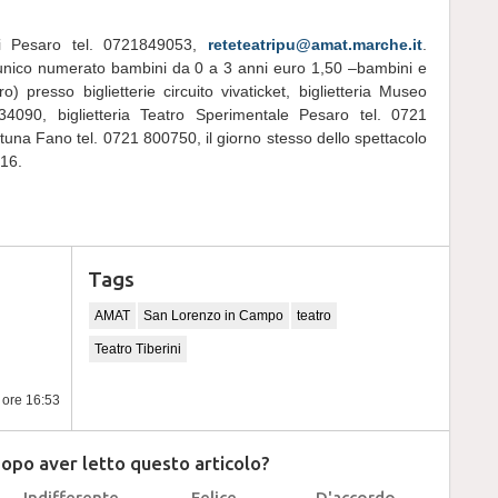
di Pesaro tel. 0721849053,
reteteatripu@amat.marche.it
.
to unico numerato bambini da 0 a 3 anni euro 1,50 –bambini e
 presso biglietterie circuito vivaticket, biglietteria Museo
34090, biglietteria Teatro Sperimentale Pesaro tel. 0721
rtuna Fano tel. 0721 800750, il giorno stesso dello spettacolo
 16.
Tags
AMAT
San Lorenzo in Campo
teatro
Teatro Tiberini
e ore 16:53
dopo aver letto questo articolo?
Indifferente
Felice
D'accordo