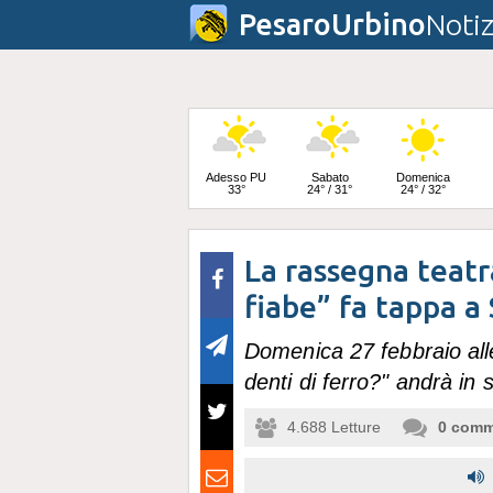
PesaroUrbino
Notiz
Adesso PU
Sabato
Domenica
33°
24° / 31°
24° / 32°
La rassegna teatr
Lunedì
23° / 33°
fiabe” fa tappa 
Domenica 27 febbraio alle
denti di ferro?" andrà in 
4.688
Letture
0
comm