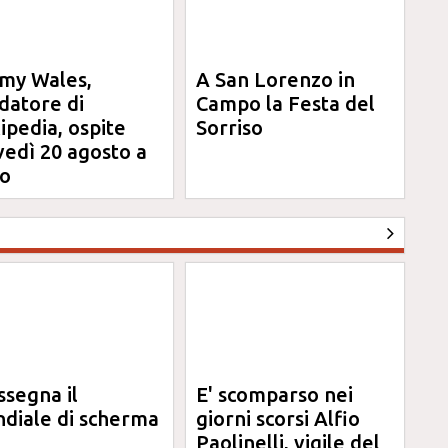
my Wales,
A San Lorenzo in
datore di
Campo la Festa del
ipedia, ospite
Sorriso
vedì 20 agosto a
o
ssegna il
E' scomparso nei
diale di scherma
giorni scorsi Alfio
Paolinelli, vigile del