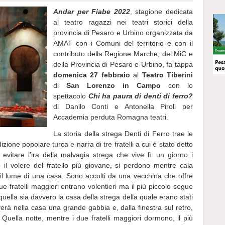
Andar per Fiabe 2022
, stagione dedicata
al teatro ragazzi nei teatri storici della
provincia di Pesaro e Urbino organizzata da
AMAT con i Comuni del territorio e con il
contributo della Regione Marche, del MiC e
della Provincia di Pesaro e Urbino, fa tappa
domenica 27 febbraio
al
Teatro Tiberini
di
San Lorenzo in Campo
con lo
spettacolo
Chi ha paura di denti di ferro?
di Danilo Conti e Antonella Piroli per
Accademia perduta Romagna teatri.
La storia della strega Denti di Ferro trae le
izione popolare turca e narra di tre fratelli a cui è stato detto
evitare l’ira della malvagia strega che vive lì: un giorno i
il volere del fratello più giovane, si perdono mentre cala
 il lume di una casa. Sono accolti da una vecchina che offre
due fratelli maggiori entrano volentieri ma il più piccolo segue
uella sia davvero la casa della strega della quale erano stati
verà nella casa una grande gabbia e, dalla finestra sul retro,
Quella notte, mentre i due fratelli maggiori dormono, il più