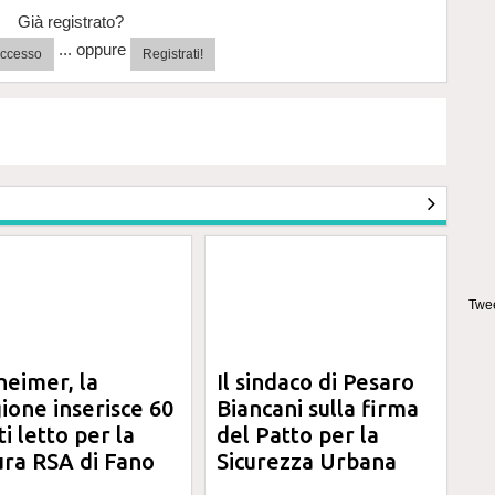
Già registrato?
... oppure
'accesso
Registrati!
Twee
heimer, la
Il sindaco di Pesaro
ione inserisce 60
Biancani sulla firma
ti letto per la
del Patto per la
ura RSA di Fano
Sicurezza Urbana