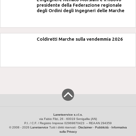
presidente della Federazione regionale
degli Ordini degli Ingegneri delle Marche
Coldiretti Marche sulla vendemmia 2026
Lanetservice s.r.l.s.
via Fabio Filzi, 26 - 60019 Senigallia (AN)
P.I. / C.F. / Registro Imprese 02969870423 – REA AN 294359
© 2008 - 2026
Lanetservice
Tutti i diritti riservati -
Disclaimer
-
Pubblicità
-
Informativa
sulla Privacy