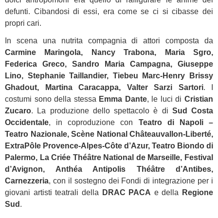
defunti. Cibandosi di essi, era come se ci si cibasse dei
propri cari.
In scena una nutrita compagnia di attori composta da
Carmine Maringola, Nancy Trabona, Maria Sgro,
Federica Greco, Sandro Maria Campagna, Giuseppe
Lino, Stephanie Taillandier, Tiebeu Marc-Henry Brissy
Ghadout, Martina Caracappa, Valter Sarzi Sartori
. I
costumi sono della stessa
Emma Dante
, le luci di
Cristian
Zucaro
. La produzione dello spettacolo è di
Sud Costa
Occidentale
, in coproduzione con
Teatro di Napoli –
Teatro Nazionale, Scène National Châteauvallon-Liberté,
ExtraPôle Provence-Alpes-Côte d’Azur, Teatro Biondo di
Palermo, La Criée Théâtre National de Marseille, Festival
d’Avignon, Anthéa Antipolis Théâtre d’Antibes,
Carnezzeria
, con il sostegno dei Fondi di integrazione per i
giovani artisti teatrali della
DRAC PACA
e della
Regione
Sud
.