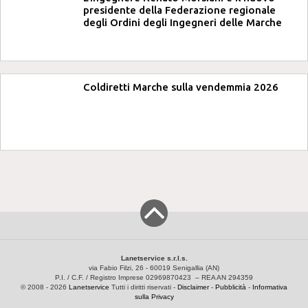
presidente della Federazione regionale
degli Ordini degli Ingegneri delle Marche
Coldiretti Marche sulla vendemmia 2026
Lanetservice s.r.l.s.
via Fabio Filzi, 26 - 60019 Senigallia (AN)
P.I. / C.F. / Registro Imprese 02969870423 – REA AN 294359
© 2008 - 2026
Lanetservice
Tutti i diritti riservati -
Disclaimer
-
Pubblicità
-
Informativa
sulla Privacy