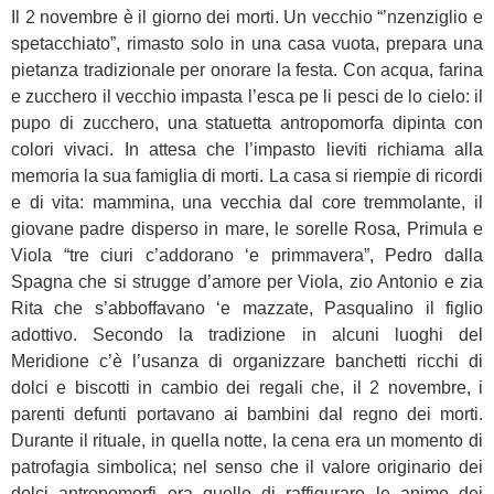
Il 2 novembre è il giorno dei morti. Un vecchio “’nzenziglio e
spetacchiato”, rimasto solo in una casa vuota, prepara una
pietanza tradizionale per onorare la festa. Con acqua, farina
e zucchero il vecchio impasta l’esca pe li pesci de lo cielo: il
pupo di zucchero, una statuetta antropomorfa dipinta con
colori vivaci. In attesa che l’impasto lieviti richiama alla
memoria la sua famiglia di morti. La casa si riempie di ricordi
e di vita: mammina, una vecchia dal core tremmolante, il
giovane padre disperso in mare, le sorelle Rosa, Primula e
Viola “tre ciuri c’addorano ‘e primmavera”, Pedro dalla
Spagna che si strugge d’amore per Viola, zio Antonio e zia
Rita che s’abboffavano ‘e mazzate, Pasqualino il figlio
adottivo. Secondo la tradizione in alcuni luoghi del
Meridione c’è l’usanza di organizzare banchetti ricchi di
dolci e biscotti in cambio dei regali che, il 2 novembre, i
parenti defunti portavano ai bambini dal regno dei morti.
Durante il rituale, in quella notte, la cena era un momento di
patrofagia simbolica; nel senso che il valore originario dei
dolci antropomorfi era quello di raffigurare le anime dei