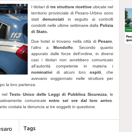
I titolari di
tre strutture ricettive
ubicate nel
territorio provinciale di Pesaro-Urbino sono
stati
denunciati
in seguito ai controlli
condotti nelle ultime settimane dalla
Polizia
di Stato.
Due hotel si trovano nella città di
Pesaro
,
l’altro a
Mondolfo
. Secondo quanto
appurato dalle forze dell’ordine, in diversi
casi i titolari non avrebbero comunicato
all’autorità competente in materia i
nominativi
di alcuni loro
ospiti
, che
avevano soggiornato nelle strutture per
po la loro partenza.
e nel
Testo Unico delle Leggi di Pubblica Sicurezza
, le
assativamente comunicate
entro sei ore dal loro arrivo
.
nto costata la denuncia ai tre soggetti in questione.
Tags
esaro