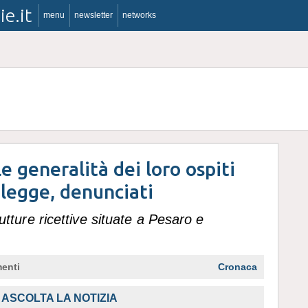
ie.it
menu
newsletter
networks
 generalità dei loro ospiti
 legge, denunciati
trutture ricettive situate a Pesaro e
enti
Cronaca
,
ASCOLTA LA NOTIZIA