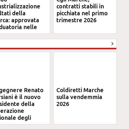
ustrializzazione
contratti stabili in
ltati della
picchiata nel primo
erca: approvata
trimestre 2026
duatoria nelle
rche
ngegnere Renato
Coldiretti Marche
siani è il nuovo
sulla vendemmia
sidente della
2026
erazione
ionale degli
ini degli