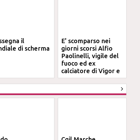
ssegna il
E' scomparso nei
diale di scherma
giorni scorsi Alfio
Paolinelli, vigile del
fuoco ed ex
calciatore di Vigor e
Jesina
ndo
Cgil Marche,