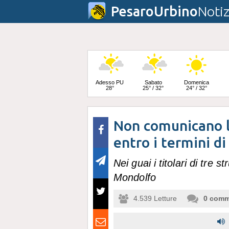
PesaroUrbino
Notiz
Adesso PU
Sabato
Domenica
28°
25° / 32°
24° / 32°
Non comunicano le
Lunedì
24° / 33°
entro i termini di
Nei guai i titolari di tre s
Mondolfo
4.539
Letture
0
comm