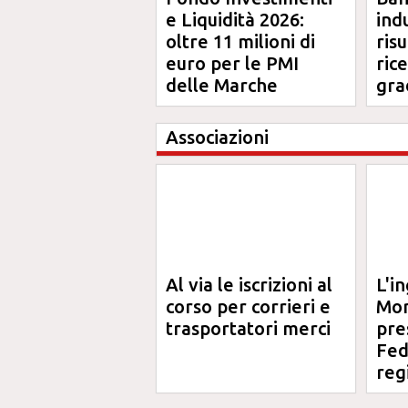
e Liquidità 2026:
ind
oltre 11 milioni di
risu
euro per le PMI
ric
delle Marche
gra
Ma
Associazioni
Al via le iscrizioni al
L'i
corso per corrieri e
Mor
trasportatori merci
pre
Fed
reg
Ord