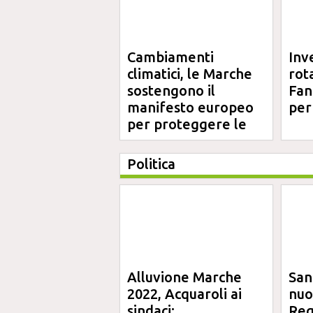
Cambiamenti
Inv
climatici, le Marche
rot
sostengono il
Fano
manifesto europeo
per
per proteggere le
aree costiere
Politica
Alluvione Marche
San
2022, Acquaroli ai
nuo
sindaci:
Reg