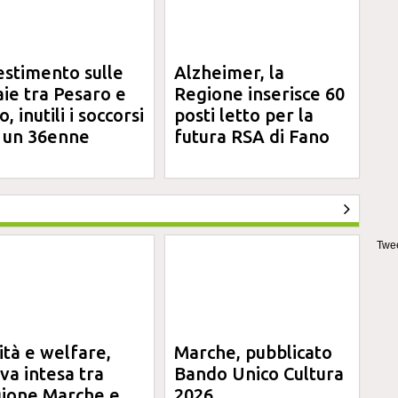
estimento sulle
Alzheimer, la
aie tra Pesaro e
Regione inserisce 60
, inutili i soccorsi
posti letto per la
 un 36enne
futura RSA di Fano
Twee
ità e welfare,
Marche, pubblicato
va intesa tra
Bando Unico Cultura
ione Marche e
2026