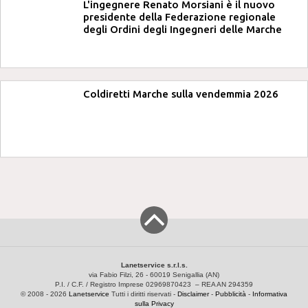
L'ingegnere Renato Morsiani è il nuovo
presidente della Federazione regionale
degli Ordini degli Ingegneri delle Marche
Coldiretti Marche sulla vendemmia 2026
Lanetservice s.r.l.s.
via Fabio Filzi, 26 - 60019 Senigallia (AN)
P.I. / C.F. / Registro Imprese 02969870423 – REA AN 294359
© 2008 - 2026
Lanetservice
Tutti i diritti riservati -
Disclaimer
-
Pubblicità
-
Informativa
sulla Privacy