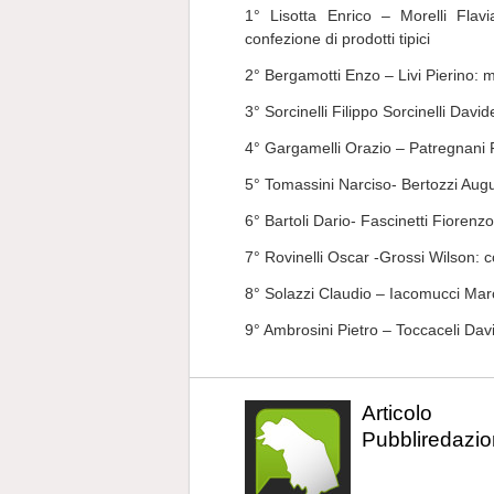
1° Lisotta Enrico – Morelli Flav
confezione di prodotti tipici
2° Bergamotti Enzo – Livi Pierino: me
3° Sorcinelli Filippo Sorcinelli David
4° Gargamelli Orazio – Patregnani Fe
5° Tomassini Narciso- Bertozzi Augu
6° Bartoli Dario- Fascinetti Fiorenzo
7° Rovinelli Oscar -Grossi Wilson: c
8° Solazzi Claudio – Iacomucci Marc
9° Ambrosini Pietro – Toccaceli Dav
Articolo
Pubbliredazio