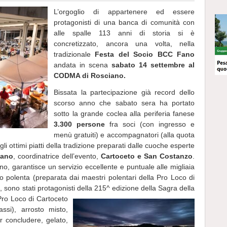
L’orgoglio di appartenere ed essere
protagonisti di una banca di comunità con
alle spalle 113 anni di storia si è
concretizzato, ancora una volta, nella
tradizionale
Festa del Socio BCC Fano
andata in scena
sabato 14 settembre al
CODMA di Rosciano.
Bissata la partecipazione già record dello
scorso anno che sabato sera ha portato
sotto la grande coclea alla periferia fanese
3.300 persone
fra soci (con ingresso e
menù gratuiti) e accompagnatori (alla quota
i ottimi piatti della tradizione preparati dalle cuoche esperte
Fano
, coordinatrice dell’evento,
Cartoceto e San Costanzo
.
o, garantisce un servizio eccellente e puntuale alle migliaia
 polenta (preparata dai maestri polentari della Pro Loco di
 sono stati protagonisti della 215^ edizione della Sagra della
Pro Loco di Cartoceto
assi), arrosto misto,
r concludere, gelato,