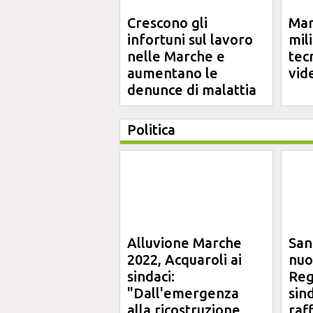
Crescono gli
Mar
infortuni sul lavoro
mil
nelle Marche e
tec
aumentano le
vid
denunce di malattia
professionale
Politica
Alluvione Marche
San
2022, Acquaroli ai
nuo
sindaci:
Reg
"Dall'emergenza
sin
alla ricostruzione
raf