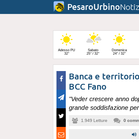
PesaroUrbino
Notiz
Adesso PU
Sabato
Domenica
32°
25° / 32°
24° / 32°
Banca e territorio
Lunedì
23° / 33°
BCC Fano
"Veder crescere anno dop
grande soddisfazione per l
1.949
Letture
0
comm