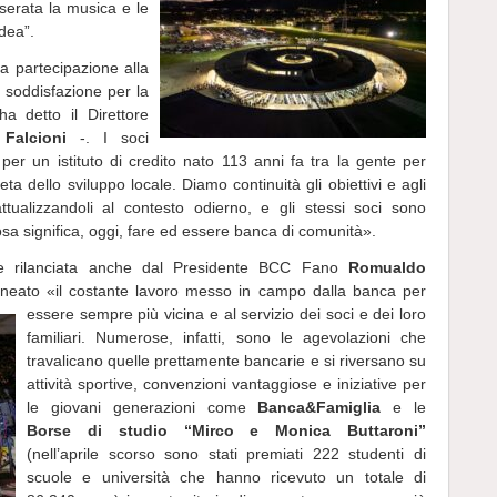
 serata la musica e le
dea”.
 partecipazione alla
 soddisfazione per la
ha detto il Direttore
Falcioni
-. I soci
per un istituto di credito nato 113 anni fa tra la gente per
ta dello sviluppo locale. Diamo continuità gli obiettivi e agli
ttualizzandoli al contesto odierno, e gli stessi soci sono
osa significa, oggi, fare ed essere banca di comunità».
 e rilanciata anche dal Presidente BCC Fano
Romualdo
lineato «il costante lavoro messo in campo dalla banca per
essere sempre più vicina e al servizio dei soci e dei
loro
familiari. Numerose, infatti, sono le agevolazioni che
travalicano quelle prettamente bancarie e si riversano su
attività sportive, convenzioni vantaggiose e iniziative per
le giovani generazioni come
Banca&Famiglia
e le
Borse di studio “Mirco e Monica Buttaroni”
(nell’aprile scorso sono stati premiati 222 studenti di
scuole e università che hanno ricevuto un totale di