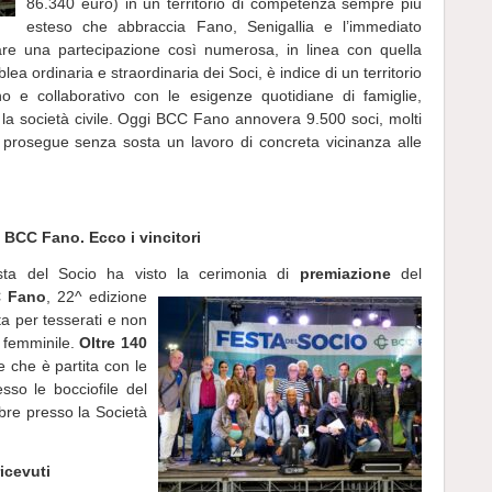
86.340 euro) in un territorio di competenza sempre più
esteso che abbraccia Fano, Senigallia e l’immediato
rare una partecipazione così numerosa, in linea con quella
a ordinaria e straordinaria dei Soci, è indice di un territorio
cino e collaborativo con le esigenze quotidiane di famiglie,
ta la società civile. Oggi BCC Fano annovera 9.500 soci, molti
o prosegue senza sosta un lavoro di concreta vicinanza alle
 BCC Fano. Ecco i vincitori
sta del Socio ha visto la cerimonia di
premiazione
del
 Fano
, 22^ edizione
a per tesserati e non
e femminile.
Oltre 140
 che è partita con le
sso le bocciofile del
mbre presso la Società
ricevuti