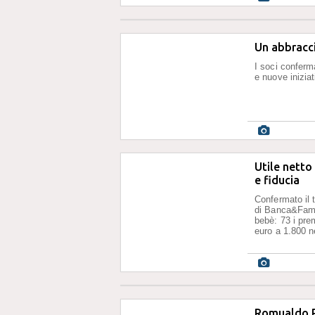
Un abbracci
I soci conferma
e nuove inizia
Utile netto
e fiducia
Confermato il 
di Banca&Famig
bebè: 73 i pre
euro a 1.800 n
Romualdo Ro