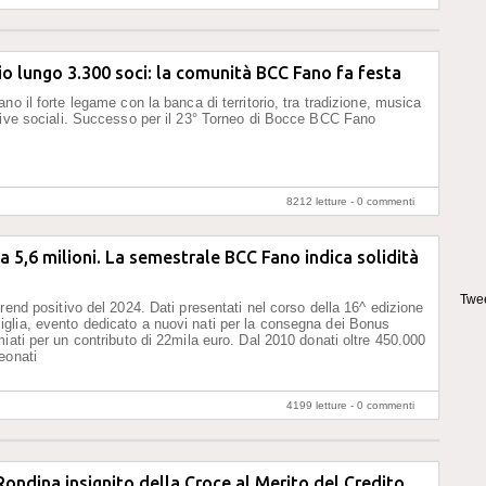
o lungo 3.300 soci: la comunità BCC Fano fa festa
no il forte legame con la banca di territorio, tra tradizione, musica
tive sociali. Successo per il 23° Torneo di Bocce BCC Fano
8212 letture -
0 commenti
 a 5,6 milioni. La semestrale BCC Fano indica solidità
Twee
trend positivo del 2024. Dati presentati nel corso della 16^ edizione
lia, evento dedicato a nuovi nati per la consegna dei Bonus
miati per un contributo di 22mila euro. Dal 2010 donati oltre 450.000
eonati
4199 letture -
0 commenti
ndina insignito della Croce al Merito del Credito