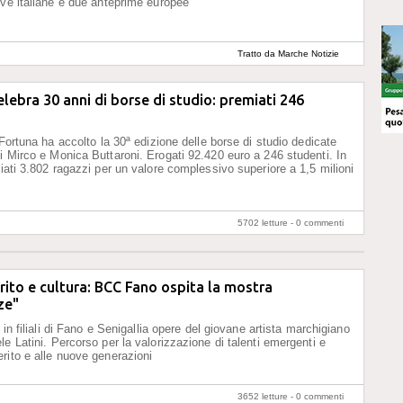
ive italiane e due anteprime europee
Tratto da Marche Notizie
lebra 30 anni di borse di studio: premiati 246
 Fortuna ha accolto la 30ª edizione delle borse di studio dedicate
i Mirco e Monica Buttaroni. Erogati 92.420 euro a 246 studenti. In
miati 3.802 ragazzi per un valore complessivo superiore a 1,5 milioni
5702 letture -
0 commenti
rito e cultura: BCC Fano ospita la mostra
ze"
o in filiali di Fano e Senigallia opere del giovane artista marchigiano
le Latini. Percorso per la valorizzazione di talenti emergenti e
rito e alle nuove generazioni
3652 letture -
0 commenti