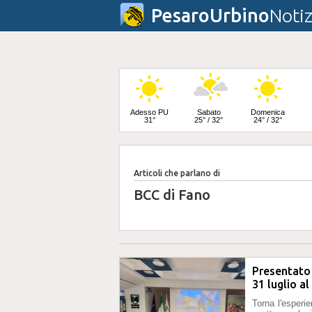
PesaroUrbino
Notiz
Adesso PU
Sabato
Domenica
31°
25° / 32°
24° / 32°
Articoli che parlano di
Lunedì
23° / 33°
BCC di Fano
Presentato 
31 luglio a
Torna l'esperi