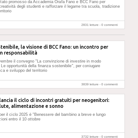
 stato promosso da Accademia Orafa Fano e BCC Fano per
creatività degli studenti e rafforzare il legame tra scuola, tradizione
rritorio
2831 letture -
0 commenti
tenibile, la visione di BCC Fano: un incontro per
on responsabilità
embre il convegno "La convinzione di investire in modo
 Le opportunità della finanza sostenibile", per coniugare
ca e sviluppo del territorio
3839 letture -
0 commenti
ancia il ciclo di incontri gratuiti per neogenitori:
lute, alimentazione e sonno
o per il ciclo 2025 è "Benessere del bambino a breve e lungo
zioni entro il 10 ottobre
3732 letture -
0 commenti