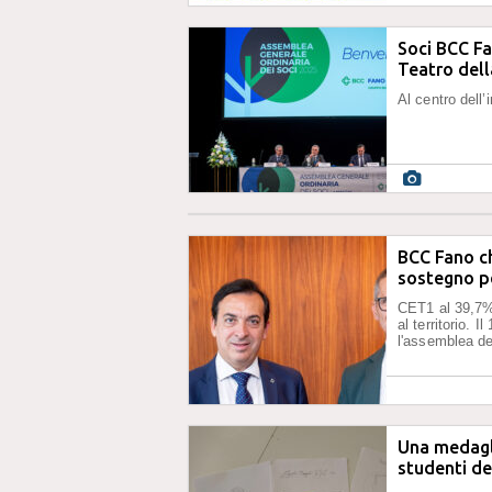
Soci BCC Fa
Teatro dell
Al centro dell’
BCC Fano chi
sostegno p
CET1 al 39,7%,
al territorio. I
l'assemblea de
Una medagli
studenti de