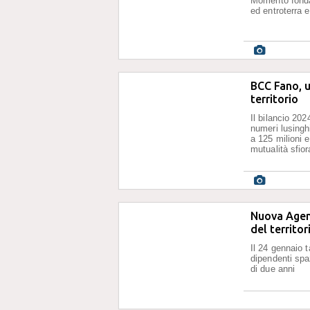
Momento fondam
ed entroterra e
BCC Fano, ut
territorio
Il bilancio 202
numeri lusinghi
a 125 milioni 
mutualità sfior
Nuova Agenz
del territor
Il 24 gennaio t
dipendenti spaz
di due anni