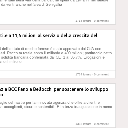
entale nella vita della banca che opera da 114 anni nel fanese
 da venti anche nell'area di Senigallia
1714 letture -
0 commenti
ile a 11,5 milioni al servizio della crescita del
4 dell’istituto di credito fanese è stato approvato dal CdA con
eri. Raccolta totale sopra il miliardo e 400 milioni; patrimonio netto
e solidità bancaria confermata dal CET1 al 35,7%. Erogazioni e
ano il milione
1764 letture -
0 commenti
ia BCC Fano a Bellocchi per sostenere lo sviluppo
io
aglio del nastro per la rinnovata agenzia che offre a clienti e
i accoglienti, sicuri e sostenibili. È la terza inaugurazione in meno
1393 letture -
0 commenti