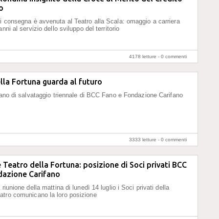
o
i consegna è avvenuta al Teatro alla Scala: omaggio a carriera
anni al servizio dello sviluppo del territorio
4178 letture -
0 commenti
ella Fortuna guarda al futuro
piano di salvataggio triennale di BCC Fano e Fondazione Carifano
3333 letture -
0 commenti
Teatro della Fortuna: posizione di Soci privati BCC
dazione Carifano
 riunione della mattina di lunedì 14 luglio i Soci privati della
atro comunicano la loro posizione