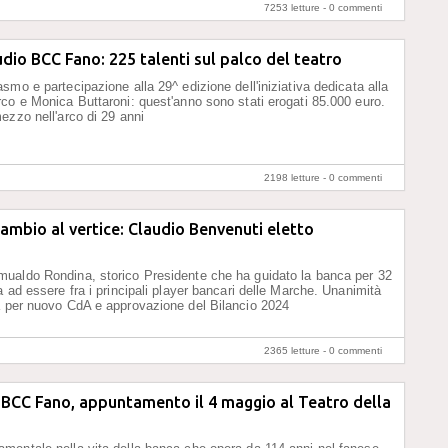
7253 letture -
0 commenti
udio BCC Fano: 225 talenti sul palco del teatro
smo e partecipazione alla 29^ edizione dell'iniziativa dedicata alla
co e Monica Buttaroni: quest'anno sono stati erogati 85.000 euro.
ezzo nell'arco di 29 anni
2198 letture -
0 commenti
ambio al vertice: Claudio Benvenuti eletto
ualdo Rondina, storico Presidente che ha guidato la banca per 32
a ad essere fra i principali player bancari delle Marche. Unanimità
a per nuovo CdA e approvazione del Bilancio 2024
2365 letture -
0 commenti
BCC Fano, appuntamento il 4 maggio al Teatro della