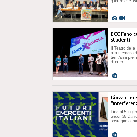
quattro esclus
BCC Fano ce
studenti
Il Teatro della
alla memoria d
trent'anni pre
di euro
Giovani, me
"Interferen
Fino al 5 lugli
under 35 Danie
sostegno al me