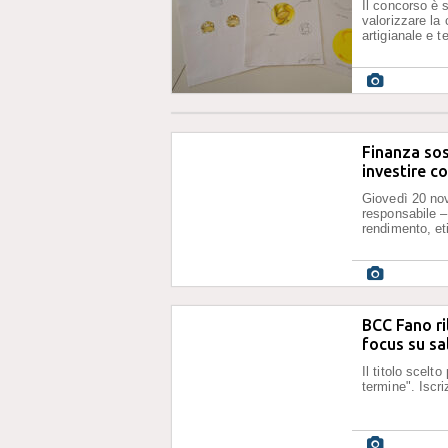
Il concorso è
valorizzare la 
artigianale e te
Finanza sos
investire c
Giovedì 20 nov
responsabile –
rendimento, eti
BCC Fano ril
focus su sa
Il titolo scelt
termine". Iscri