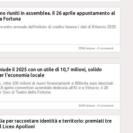
no riuniti in assemblea. Il 26 aprile appuntamento al
a Fortuna
incontro annuale dell'istituto di credito fanese i dati di Bilancio 2025
5569 letture -
0 commenti
ude il 2025 con un utile di 10,7 milioni, solido
er l'economia locale
 oltre 100 milioni di nuovi finanziamenti e 800mila euro destinati
l 18 aprile convention aziendale dedicata all'AI e a Vitruvio, il 26
i Soci al Teatro della Fortuna
3289 letture -
0 commenti
a per raccontare identità e territorio: premiati tre
l Liceo Apolloni