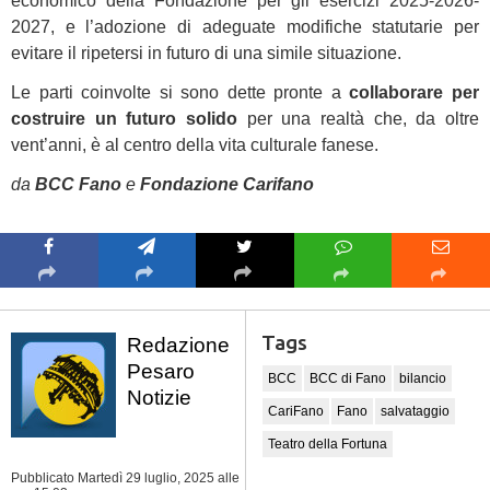
economico della Fondazione per gli esercizi 2025-2026-
2027, e l’adozione di adeguate modifiche statutarie per
evitare il ripetersi in futuro di una simile situazione.
Le parti coinvolte si sono dette pronte a
collaborare per
costruire un futuro solido
per una realtà che, da oltre
vent’anni, è al centro della vita culturale fanese.
da
BCC Fano
e
Fondazione Carifano
Tags
Redazione
Pesaro
BCC
BCC di Fano
bilancio
Notizie
CariFano
Fano
salvataggio
Teatro della Fortuna
Pubblicato Martedì 29 luglio, 2025
alle