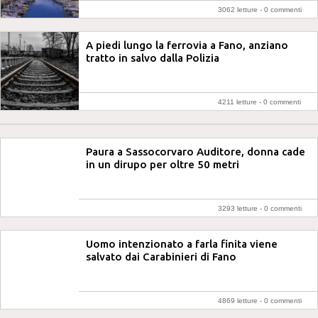
3062 letture -
0 commenti
A piedi lungo la ferrovia a Fano, anziano
tratto in salvo dalla Polizia
4211 letture -
0 commenti
Paura a Sassocorvaro Auditore, donna cade
in un dirupo per oltre 50 metri
3293 letture -
0 commenti
Uomo intenzionato a farla finita viene
salvato dai Carabinieri di Fano
4869 letture -
0 commenti