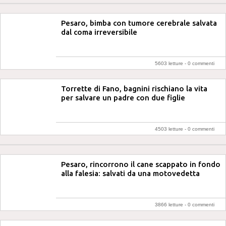
Pesaro, bimba con tumore cerebrale salvata
dal coma irreversibile
5603 letture -
0 commenti
Torrette di Fano, bagnini rischiano la vita
per salvare un padre con due figlie
4503 letture -
0 commenti
Pesaro, rincorrono il cane scappato in fondo
alla falesia: salvati da una motovedetta
3866 letture -
0 commenti