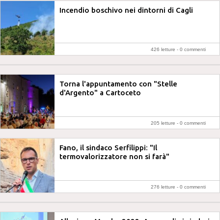
Incendio boschivo nei dintorni di Cagli
426 letture -
0 commenti
Torna l'appuntamento con "Stelle
d'Argento" a Cartoceto
205 letture -
0 commenti
Fano, il sindaco Serfilippi: "Il
termovalorizzatore non si farà"
276 letture -
0 commenti