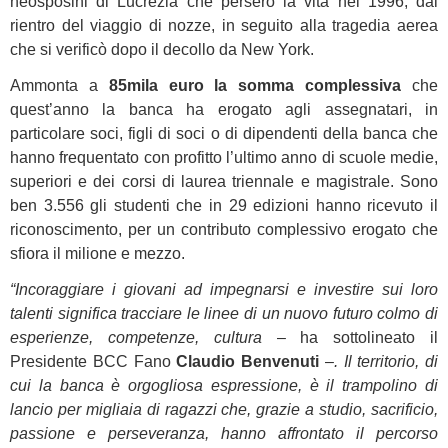
neosposini di Lucrezia che persero la vita nel 1996, dal
rientro del viaggio di nozze, in seguito alla tragedia aerea
che si verificò dopo il decollo da New York.
Ammonta a
85mila euro la somma complessiva
che
quest’anno la banca ha erogato agli assegnatari, in
particolare soci, figli di soci o di dipendenti della banca che
hanno frequentato con profitto l’ultimo anno di scuole medie,
superiori e dei corsi di laurea triennale e magistrale. Sono
ben 3.556 gli studenti che in 29 edizioni hanno ricevuto il
riconoscimento, per un contributo complessivo erogato che
sfiora il milione e mezzo.
“Incoraggiare i giovani ad impegnarsi e investire sui loro
talenti significa tracciare le linee di un nuovo futuro colmo di
esperienze, competenze, cultura
– ha sottolineato il
Presidente BCC Fano
Claudio Benvenuti
–
. Il territorio, di
cui la banca è orgogliosa espressione, è il trampolino di
lancio per migliaia di ragazzi che, grazie a studio, sacrificio,
passione e perseveranza, hanno affrontato il percorso