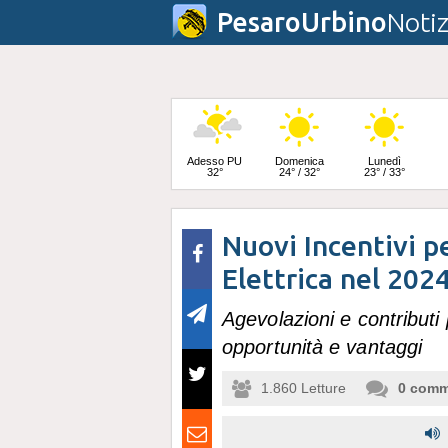
PesaroUrbino
Notiz
Adesso PU
Domenica
Lunedì
32°
24° / 32°
23° / 33°
Nuovi Incentivi pe
Martedì
25° / 33°
Elettrica nel 202
Agevolazioni e contributi p
opportunità e vantaggi
1.860
Letture
0
comm