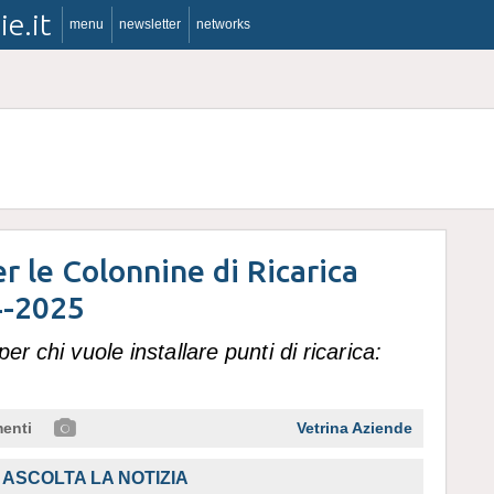
ie.it
menu
newsletter
networks
r le Colonnine di Ricarica
4-2025
er chi vuole installare punti di ricarica:
enti
Vetrina Aziende
ASCOLTA LA NOTIZIA