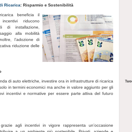
i Ricarica
: Risparmio e Sostenibilità
carica beneficia il
incentivi riducono
li di installazione,
aggio alla mobilità
noltre, l’adozione di
cativa riduzione delle
o
a di auto elettriche, investire ora in infrastrutture di ricarica
Twee
 solo in termini economici ma anche in valore aggiunto per gli
ovi incentivi e normative per essere parte attiva del futuro
grazie agli incentivi in vigore rappresenta un’occasione
tribuire a un ambiente più sostenibile. Privati, aziende e