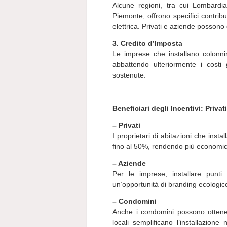
Alcune regioni, tra cui Lombardi
Piemonte, offrono specifici contrib
elettrica. Privati e aziende possono q
3. Credito d’Imposta
Le imprese che installano colonnin
abbattendo ulteriormente i costi
sostenute.
Beneficiari degli Incentivi: Priv
– Privati
I proprietari di abitazioni che inst
fino al 50%, rendendo più economico 
– Aziende
Per le imprese, installare punti 
un’opportunità di branding ecologico
– Condomini
Anche i condomini possono ottene
locali semplificano l’installazion