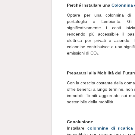
Perché Installare una
Colonnina d
Optare per una colonnina di ri
portafoglio e l’ambiente. Gli 
significativamente i costi inizia
rendendo più accessibile il pass
elettrica per privati e aziende. I
colonnine contribuisce a una signifi
emissioni di CO₂.
Prepararsi alla Mobilità del Futur
Con la crescita costante della domand
offre benefici a lungo termine, non
immobili. Tieniti aggiornato sui nu
sostenibile della mobilità.
Conclusione
Installare
colonnine di ricarica
imperdibile per risparmiare e con