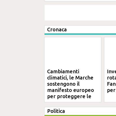
Cronaca
Cambiamenti
Inv
climatici, le Marche
rot
sostengono il
Fano
manifesto europeo
per
per proteggere le
aree costiere
Politica