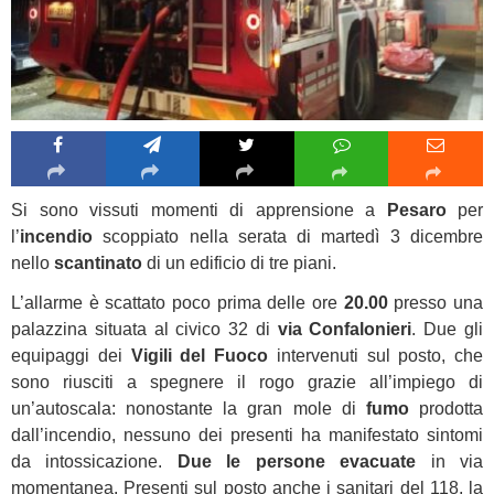
Si sono vissuti momenti di apprensione a
Pesaro
per
l’
incendio
scoppiato nella serata di martedì 3 dicembre
nello
scantinato
di un edificio di tre piani.
L’allarme è scattato poco prima delle ore
20.00
presso una
palazzina situata al civico 32 di
via Confalonieri
. Due gli
equipaggi dei
Vigili del Fuoco
intervenuti sul posto, che
sono riusciti a spegnere il rogo grazie all’impiego di
un’autoscala: nonostante la gran mole di
fumo
prodotta
dall’incendio, nessuno dei presenti ha manifestato sintomi
da intossicazione.
Due le persone evacuate
in via
momentanea. Presenti sul posto anche i sanitari del 118, la