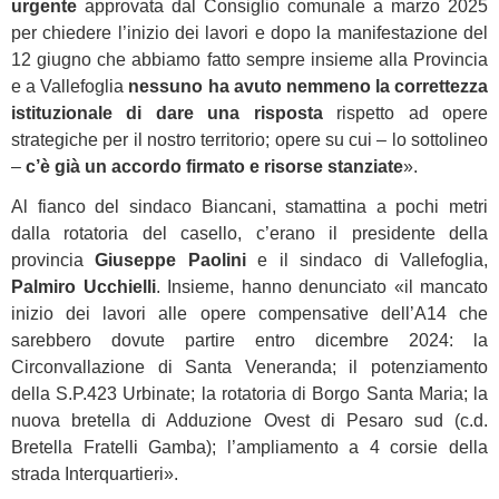
urgente
approvata dal Consiglio comunale a marzo 2025
per chiedere l’inizio dei lavori e dopo la manifestazione del
12 giugno che abbiamo fatto sempre insieme alla Provincia
e a Vallefoglia
nessuno ha avuto nemmeno la correttezza
istituzionale di dare una risposta
rispetto ad opere
strategiche per il nostro territorio; opere su cui – lo sottolineo
–
c’è già un accordo firmato e risorse stanziate
».
Al fianco del sindaco Biancani, stamattina a pochi metri
dalla rotatoria del casello, c’erano il presidente della
provincia
Giuseppe Paolini
e il sindaco di Vallefoglia,
Palmiro Ucchielli
. Insieme, hanno denunciato «il mancato
inizio dei lavori alle opere compensative dell’A14 che
sarebbero dovute partire entro dicembre 2024: la
Circonvallazione di Santa Veneranda; il potenziamento
della S.P.423 Urbinate; la rotatoria di Borgo Santa Maria; la
nuova bretella di Adduzione Ovest di Pesaro sud (c.d.
Bretella Fratelli Gamba); l’ampliamento a 4 corsie della
strada Interquartieri».