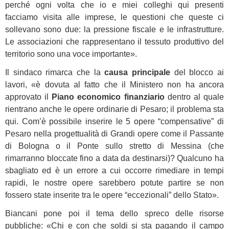
perché ogni volta che io e miei colleghi qui presenti
facciamo visita alle imprese, le questioni che queste ci
sollevano sono due: la pressione fiscale e le infrastrutture.
Le associazioni che rappresentano il tessuto produttivo del
territorio sono una voce importante».
Il sindaco rimarca che la
causa principale
del blocco ai
lavori, «è dovuta al fatto che il Ministero non ha ancora
approvato il
Piano economico finanziario
dentro al quale
rientrano anche le opere ordinarie di Pesaro; il problema sta
qui. Com’è possibile inserire le 5 opere “compensative” di
Pesaro nella progettualità di Grandi opere come il Passante
di Bologna o il Ponte sullo stretto di Messina (che
rimarranno bloccate fino a data da destinarsi)? Qualcuno ha
sbagliato ed è un errore a cui occorre rimediare in tempi
rapidi, le nostre opere sarebbero potute partire se non
fossero state inserite tra le opere “eccezionali” dello Stato».
Biancani pone poi il tema dello spreco delle risorse
pubbliche: «Chi e con che soldi si sta pagando il campo