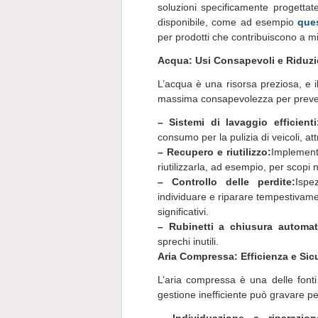
soluzioni specificamente progettate
disponibile, come ad esempio
ques
per prodotti che contribuiscono a migl
Acqua: Usi Consapevoli e Riduzi
L’acqua è una risorsa preziosa, e il
massima consapevolezza per preven
– Sistemi di lavaggio efficienti
consumo per la pulizia di veicoli, at
– Recupero e riutilizzo:
Implementa
riutilizzarla, ad esempio, per scopi n
– Controllo delle perdite:
Ispe
individuare e riparare tempestivam
significativi.
– Rubinetti a chiusura automat
sprechi inutili.
Aria Compressa: Efficienza e Sic
L’aria compressa è una delle fonti 
gestione inefficiente può gravare p