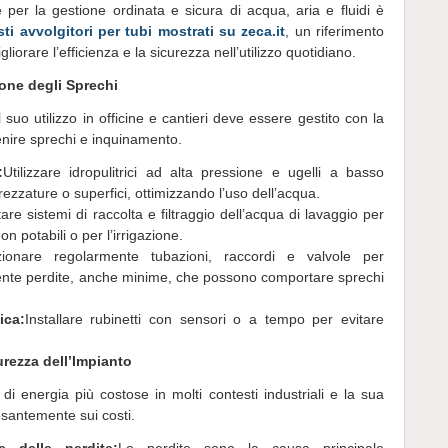
 per la gestione ordinata e sicura di acqua, aria e fluidi è
ti avvolgitori per tubi mostrati su zeca.it
, un riferimento
iorare l’efficienza e la sicurezza nell’utilizzo quotidiano.
one degli Sprechi
 suo utilizzo in officine e cantieri deve essere gestito con la
ire sprechi e inquinamento.
:
Utilizzare idropulitrici ad alta pressione e ugelli a basso
trezzature o superfici, ottimizzando l’uso dell’acqua.
re sistemi di raccolta e filtraggio dell’acqua di lavaggio per
on potabili o per l’irrigazione.
zionare regolarmente tubazioni, raccordi e valvole per
ente perdite, anche minime, che possono comportare sprechi
ica:
Installare rubinetti con sensori o a tempo per evitare
urezza dell’Impianto
di energia più costose in molti contesti industriali e la sua
esantemente sui costi.