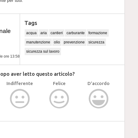
te per tutti.
Tags
nale
acqua
aria
cantieri
carburante
formazione
manutenzione
olio
prevenzione
sicurezza
sicurezza sul lavoro
le ore 13:58
dopo aver letto questo articolo?
Indifferente
Felice
D'accordo