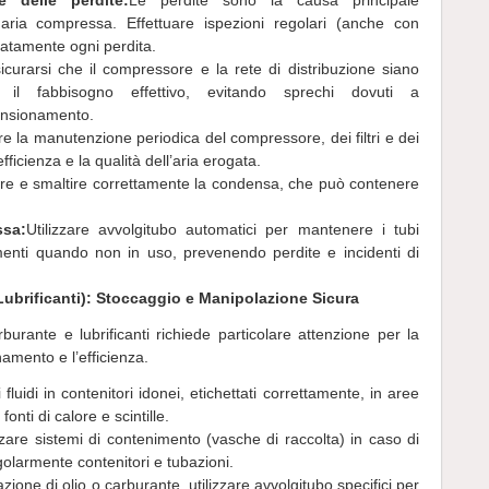
e delle perdite:
Le perdite sono la causa principale
d aria compressa. Effettuare ispezioni regolari (anche con
diatamente ogni perdita.
icurarsi che il compressore e la rete di distribuzione siano
 il fabbisogno effettivo, evitando sprechi dovuti a
ensionamento.
re la manutenzione periodica del compressore, dei filtri e dei
fficienza e la qualità dell’aria erogata.
are e smaltire correttamente la condensa, che può contenere
ssa:
Utilizzare avvolgitubo automatici per mantenere i tubi
menti quando non in uso, prevenendo perdite e incidenti di
 Lubrificanti): Stoccaggio e Manipolazione Sicura
rburante e lubrificanti richiede particolare attenzione per la
namento e l’efficienza.
fluidi in contenitori idonei, etichettati correttamente, in aree
onti di calore e scintille.
zzare sistemi di contenimento (vasche di raccolta) in caso di
golarmente contenitori e tubazioni.
azione di olio o carburante, utilizzare avvolgitubo specifici per