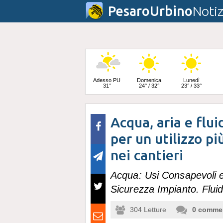
PesaroUrbino
Notiz
Adesso PU
Domenica
Lunedì
31°
24° / 32°
23° / 33°
Acqua, aria e flui
Martedì
25° / 33°
per un utilizzo pi
nei cantieri
Acqua: Usi Consapevoli e 
Sicurezza Impianto. Flui
304
Letture
0
comme