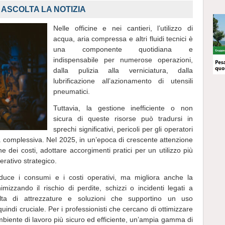
ASCOLTA LA NOTIZIA
Nelle officine e nei cantieri, l’utilizzo di
acqua, aria compressa e altri fluidi tecnici è
una componente quotidiana e
indispensabile per numerose operazioni,
dalla pulizia alla verniciatura, dalla
lubrificazione all’azionamento di utensili
pneumatici.
Tuttavia, la gestione inefficiente o non
sicura di queste risorse può tradursi in
sprechi significativi, pericoli per gli operatori
za complessiva. Nel 2025, in un’epoca di crescente attenzione
one dei costi, adottare accorgimenti pratici per un utilizzo più
perativo strategico.
duce i consumi e i costi operativi, ma migliora anche la
mizzando il rischio di perdite, schizzi o incidenti legati a
lta di attrezzature e soluzioni che supportino un uso
uindi cruciale. Per i professionisti che cercano di ottimizzare
mbiente di lavoro più sicuro ed efficiente, un’ampia gamma di