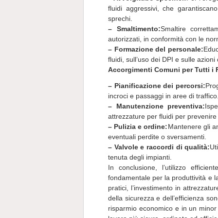
fluidi aggressivi, che garantiscan
sprechi.
– Smaltimento:
Smaltire correttam
autorizzati, in conformità con le no
– Formazione del personale:
Educ
fluidi, sull’uso dei DPI e sulle azio
Accorgimenti Comuni per Tutti i F
– Pianificazione dei percorsi:
Prog
incroci e passaggi in aree di traffico
– Manutenzione preventiva:
Isp
attrezzature per fluidi per prevenire 
– Pulizia e ordine:
Mantenere gli am
eventuali perdite o sversamenti.
– Valvole e raccordi di qualità:
Ut
tenuta degli impianti.
In conclusione, l’utilizzo effici
fondamentale per la produttività e la
pratici, l’investimento in attrezzatu
della sicurezza e dell’efficienza so
risparmio economico e in un minor