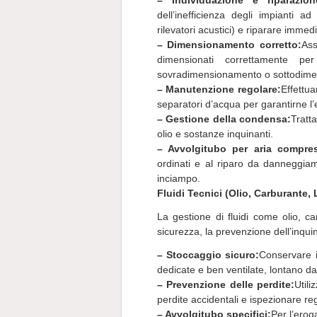
– Individuazione e riparazion
dell’inefficienza degli impianti a
rilevatori acustici) e riparare imme
– Dimensionamento corretto:
Ass
dimensionati correttamente per
sovradimensionamento o sottodim
– Manutenzione regolare:
Effettua
separatori d’acqua per garantirne l’e
– Gestione della condensa:
Tratt
olio e sostanze inquinanti.
– Avvolgitubo per aria compre
ordinati e al riparo da danneggia
inciampo.
Fluidi Tecnici (Olio, Carburante,
La gestione di fluidi come olio, ca
sicurezza, la prevenzione dell’inqui
– Stoccaggio sicuro:
Conservare i 
dedicate e ben ventilate, lontano da f
– Prevenzione delle perdite:
Utili
perdite accidentali e ispezionare re
– Avvolgitubo specifici:
Per l’erog