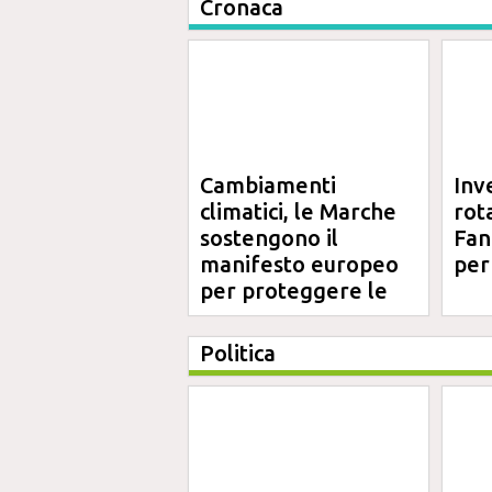
Cronaca
Cambiamenti
Inv
climatici, le Marche
rot
sostengono il
Fano
manifesto europeo
per
per proteggere le
aree costiere
Politica