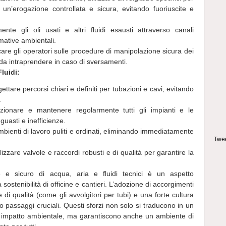
o un’erogazione controllata e sicura, evitando fuoriuscite e
ente gli oli usati e altri fluidi esausti attraverso canali
rmative ambientali.
are gli operatori sulle procedure di manipolazione sicura dei
ni da intraprendere in caso di sversamenti.
luidi:
ettare percorsi chiari e definiti per tubazioni e cavi, evitando
.
ezionare e mantenere regolarmente tutti gli impianti e le
guasti e inefficienze.
bienti di lavoro puliti e ordinati, eliminando immediatamente
Twee
ilizzare valvole e raccordi robusti e di qualità per garantire la
ente e sicuro di acqua, aria e fluidi tecnici è un aspetto
 sostenibilità di officine e cantieri. L’adozione di accorgimenti
re di qualità (come gli avvolgitori per tubi) e una forte cultura
no passaggi cruciali. Questi sforzi non solo si traducono in un
 impatto ambientale, ma garantiscono anche un ambiente di