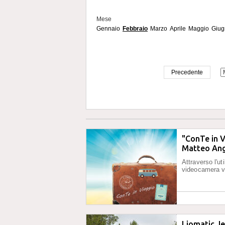
Mese
Gennaio
Febbraio
Marzo
Aprile
Maggio
Giug
Precedente
"ConTe in V
Matteo Ang
Attraverso l'ut
videocamera vi
Liomatic Je