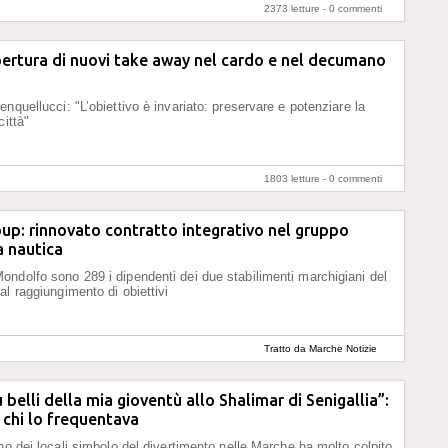
2373 letture -
0 commenti
pertura di nuovi take away nel cardo e nel decumano
nquellucci: "L’obiettivo è invariato: preservare e potenziare la
città"
1803 letture -
0 commenti
oup: rinnovato contratto integrativo nel gruppo
a nautica
ndolfo sono 289 i dipendenti dei due stabilimenti marchigiani del
al raggiungimento di obiettivi
Tratto da Marche Notizie
ù belli della mia gioventù allo Shalimar di Senigallia”:
i chi lo frequentava
uno dei locali simbolo del divertimento nelle Marche ha molto colpito