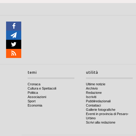
temi
utilità
Cronaca
Ultime notizie
Cultura e Spettacoli
Archivio
Politica
Redazione
Associazioni
Iscriviti
Sport
Pubbliredazionali
Economia
Contattaci
Gallerie fotografiche
Eventi in provincia di Pesaro-
Urbino
Scrivi alla redazione