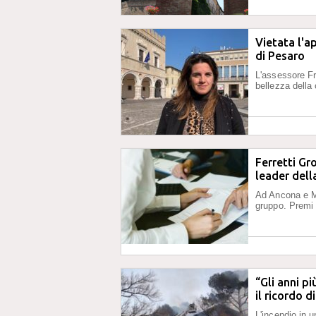
Vietata l'a
di Pesaro
L'assessore Fre
bellezza della 
Ferretti Gr
leader dell
Ad Ancona e Mo
gruppo. Premi 
“Gli anni pi
il ricordo d
L'incendio in 