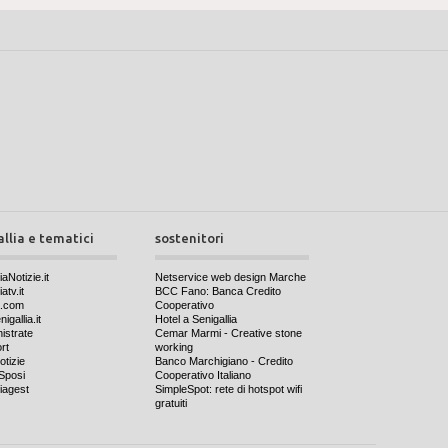
allia e tematici
sostenitori
iaNotizie.it
Netservice web design Marche
atv.it
BCC Fano: Banca Credito
a.com
Cooperativo
igallia.it
Hotel a Senigallia
nistrate
Cemar Marmi - Creative stone
rt
working
otizie
Banco Marchigiano - Credito
Sposi
Cooperativo Italiano
iagest
SimpleSpot: rete di hotspot wifi
gratuiti