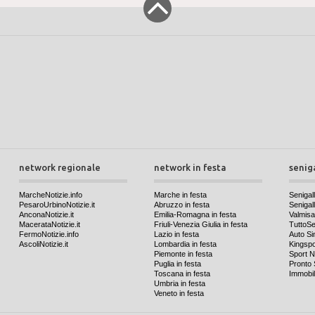
network regionale
network in festa
senig
MarcheNotizie.info
Marche in festa
Senigall
PesaroUrbinoNotizie.it
Abruzzo in festa
Senigalli
AnconaNotizie.it
Emilia-Romagna in festa
Valmis
MacerataNotizie.it
Friuli-Venezia Giulia in festa
TuttoSen
FermoNotizie.info
Lazio in festa
Auto Si
AscoliNotizie.it
Lombardia in festa
Kingspo
Piemonte in festa
Sport N
Puglia in festa
Pronto 
Toscana in festa
Immobil
Umbria in festa
Veneto in festa