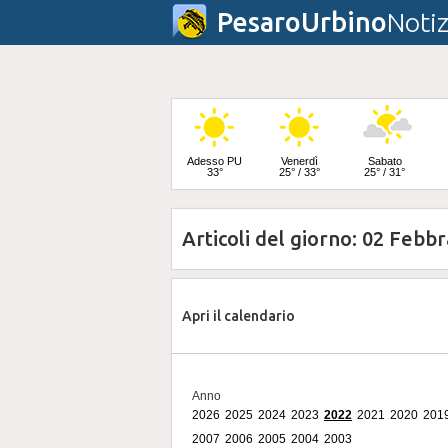
PesaroUrbino
Notiz
Adesso PU
Venerdì
Sabato
33°
25° / 33°
25° / 31°
Articoli del giorno: 02 Febb
Domenica
24° / 32°
Apri il calendario
Anno
2026
2025
2024
2023
2022
2021
2020
201
2007
2006
2005
2004
2003