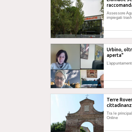
raccomanda
Assessore Agu
impiegati tras
Urbino, oltr
aperta"
L'appuntamento
Terre Rovere
cittadinan
Tra le principa
Online