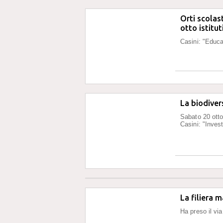
Orti scolas
otto istitut
Casini: "Educaz
La biodivers
Sabato 20 otto
Casini: "Inves
La filiera 
Ha preso il vi