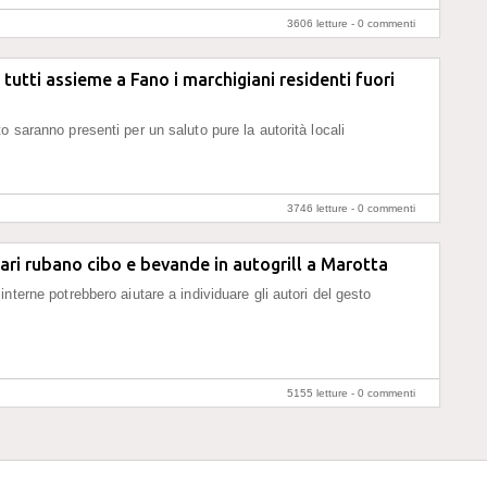
3606 letture -
0 commenti
 tutti assieme a Fano i marchigiani residenti fuori
o saranno presenti per un saluto pure la autorità locali
3746 letture -
0 commenti
Bari rubano cibo e bevande in autogrill a Marotta
nterne potrebbero aiutare a individuare gli autori del gesto
5155 letture -
0 commenti