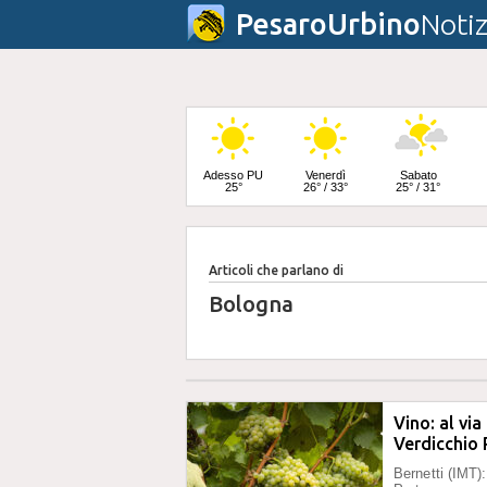
PesaroUrbino
Notiz
Adesso PU
Venerdì
Sabato
25°
26° / 33°
25° / 31°
Articoli che parlano di
Domenica
24° / 31°
Bologna
Vino: al via
Verdicchio
Bernetti (IMT)