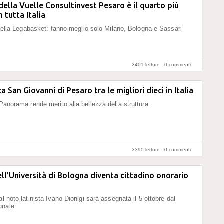
 della Vuelle Consultinvest Pesaro è il quarto più
 tutta Italia
li della Legabasket: fanno meglio solo Milano, Bologna e Sassari
3401 letture -
0 commenti
a San Giovanni di Pesaro tra le migliori dieci in Italia
 Panorama rende merito alla bellezza della struttura
3395 letture -
0 commenti
dell'Università di Bologna diventa cittadino onorario
al noto latinista Ivano Dionigi sarà assegnata il 5 ottobre dal
unale