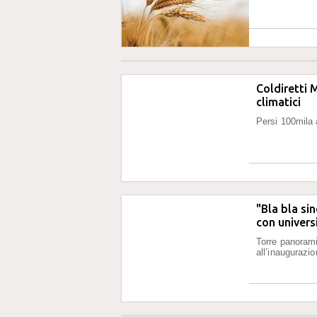
Coldiretti 
climatici
Persi 100mila 
"Bla bla si
con univers
Torre panorami
all’inaugurazio