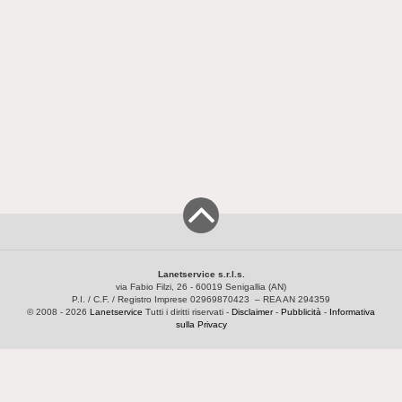
Lanetservice s.r.l.s.
via Fabio Filzi, 26 - 60019 Senigallia (AN)
P.I. / C.F. / Registro Imprese 02969870423 – REA AN 294359
© 2008 - 2026
Lanetservice
Tutti i diritti riservati -
Disclaimer
-
Pubblicità
-
Informativa
sulla Privacy