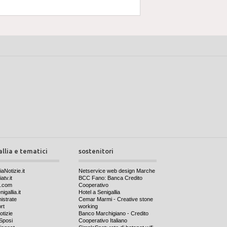
allia e tematici
sostenitori
iaNotizie.it
Netservice web design Marche
atv.it
BCC Fano: Banca Credito
a.com
Cooperativo
igallia.it
Hotel a Senigallia
nistrate
Cemar Marmi - Creative stone
rt
working
otizie
Banco Marchigiano - Credito
Sposi
Cooperativo Italiano