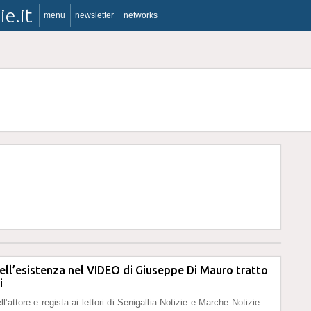
ie.it
menu
newsletter
networks
dell’esistenza nel VIDEO di Giuseppe Di Mauro tratto
i
'attore e regista ai lettori di Senigallia Notizie e Marche Notizie