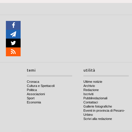
temi
utilità
Cronaca
Ultime notizie
Cultura e Spettacoli
Archivio
Politica
Redazione
Associazioni
Iscriviti
Sport
Pubbliredazionali
Economia
Contattaci
Gallerie fotografiche
Eventi in provincia di Pesaro-
Urbino
Scrivi alla redazione