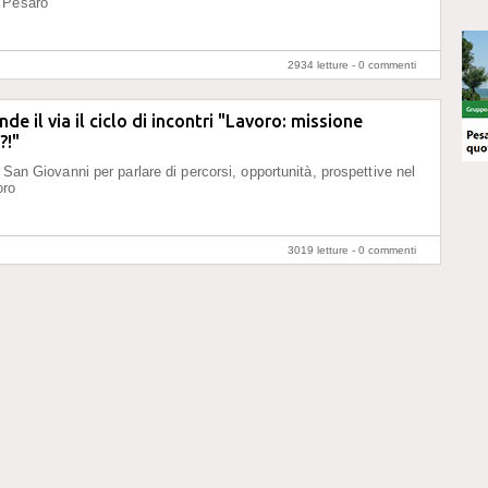
 Pesaro
2934 letture -
0 commenti
de il via il ciclo di incontri "Lavoro: missione
?!"
 San Giovanni per parlare di percorsi, opportunità, prospettive nel
oro
3019 letture -
0 commenti