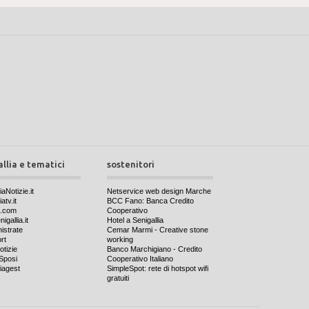
allia e tematici
sostenitori
iaNotizie.it
Netservice web design Marche
atv.it
BCC Fano: Banca Credito
a.com
Cooperativo
igallia.it
Hotel a Senigallia
nistrate
Cemar Marmi - Creative stone
rt
working
otizie
Banco Marchigiano - Credito
Sposi
Cooperativo Italiano
iagest
SimpleSpot: rete di hotspot wifi
gratuiti