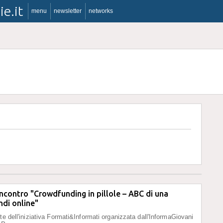
ie.it
menu
newsletter
networks
incontro "Crowdfunding in pillole – ABC di una
ndi online"
te dell'iniziativa Formati&Informati organizzata dall'InformaGiovani