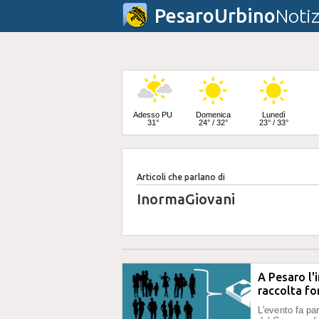
PesaroUrbino
Notiz
Adesso PU
Domenica
Lunedì
31°
24° / 32°
23° / 33°
Articoli che parlano di
Martedì
25° / 33°
InormaGiovani
A Pesaro l'
raccolta fo
L'evento fa par