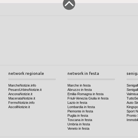
network regionale
network in festa
senig
MarcheNotizie.info
Marche in festa
Senigall
PesaroUrbinoNotizie.it
Abruzzo in festa
Senigalli
AnconaNotizie.it
Emilia-Romagna in festa
Valmis
MacerataNotizie.it
Friuli-Venezia Giulia in festa
TuttoSen
FermoNotizie.info
Lazio in festa
Auto Si
AscoliNotizie.it
Lombardia in festa
Kingspo
Piemonte in festa
Sport N
Puglia in festa
Pronto 
Toscana in festa
Immobil
Umbria in festa
Veneto in festa