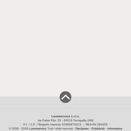
Lanetservice s.r.l.s.
via Fabio Filzi, 26 - 60019 Senigallia (AN)
P.I. / C.F. / Registro Imprese 02969870423 – REA AN 294359
© 2008 - 2026
Lanetservice
Tutti i diritti riservati -
Disclaimer
-
Pubblicità
-
Informativa