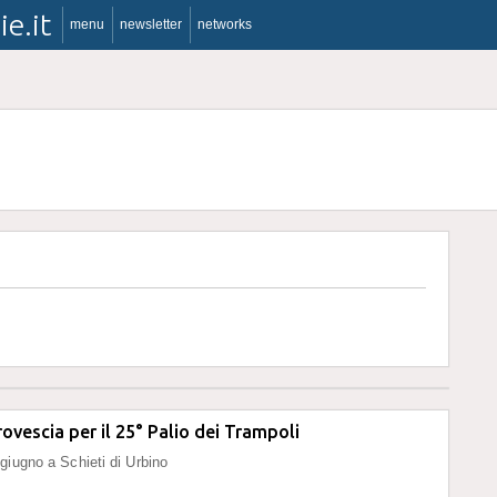
ie.it
menu
newsletter
networks
rovescia per il 25° Palio dei Trampoli
giugno a Schieti di Urbino