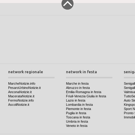
network regionale
network in festa
senig
MarcheNotizie.info
Marche in festa
Senigall
PesaroUrbinoNotizie.it
Abruzzo in festa
Senigalli
AnconaNotizie.it
Emilia-Romagna in festa
Valmis
MacerataNotizie.it
Friuli-Venezia Giulia in festa
TuttoSen
FermoNotizie.info
Lazio in festa
Auto Si
AscoliNotizie.it
Lombardia in festa
Kingspo
Piemonte in festa
Sport N
Puglia in festa
Pronto 
Toscana in festa
Immobil
Umbria in festa
Veneto in festa