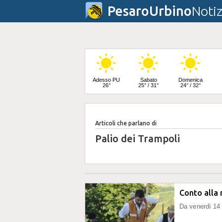
PesaroUrbino
Notiz
Adesso PU
Sabato
Domenica
26°
25° / 31°
24° / 32°
Articoli che parlano di
Lunedì
24° / 33°
Palio dei Trampoli
Conto alla 
Da venerdì 14 