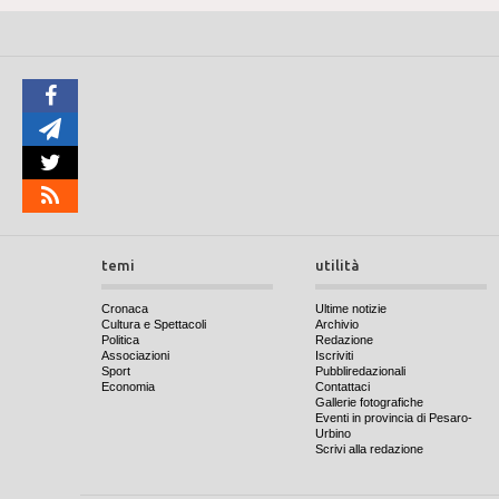
temi
utilità
Cronaca
Ultime notizie
Cultura e Spettacoli
Archivio
Politica
Redazione
Associazioni
Iscriviti
Sport
Pubbliredazionali
Economia
Contattaci
Gallerie fotografiche
Eventi in provincia di Pesaro-
Urbino
Scrivi alla redazione