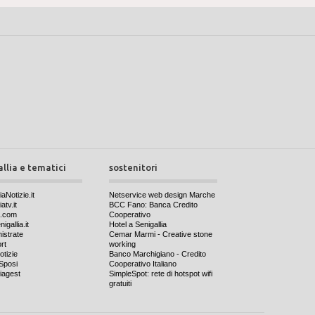
allia e tematici
sostenitori
iaNotizie.it
Netservice web design Marche
atv.it
BCC Fano: Banca Credito
a.com
Cooperativo
igallia.it
Hotel a Senigallia
nistrate
Cemar Marmi - Creative stone
rt
working
otizie
Banco Marchigiano - Credito
Sposi
Cooperativo Italiano
iagest
SimpleSpot: rete di hotspot wifi
gratuiti