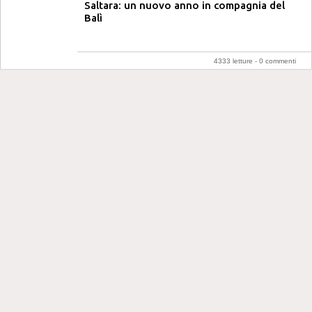
Saltara: un nuovo anno in compagnia del
Balì
4333 letture -
0 commenti