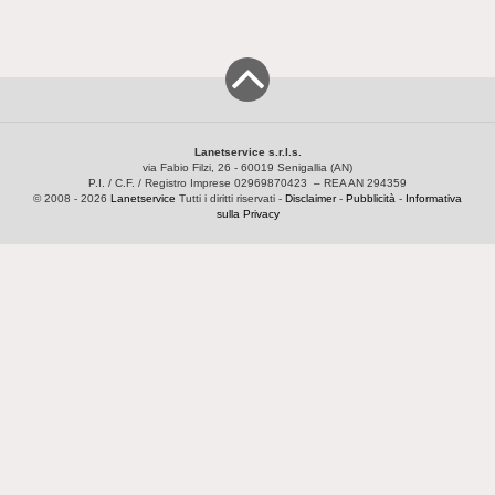
Lanetservice s.r.l.s.
via Fabio Filzi, 26 - 60019 Senigallia (AN)
P.I. / C.F. / Registro Imprese 02969870423 – REA AN 294359
© 2008 - 2026
Lanetservice
Tutti i diritti riservati -
Disclaimer
-
Pubblicità
-
Informativa
sulla Privacy