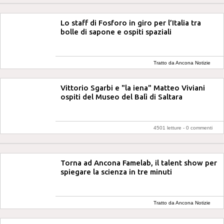
Lo staff di Fosforo in giro per l’Italia tra
bolle di sapone e ospiti spaziali
Tratto da Ancona Notizie
Vittorio Sgarbi e "la iena" Matteo Viviani
ospiti del Museo del Balì di Saltara
4501 letture -
0 commenti
Torna ad Ancona Famelab, il talent show per
spiegare la scienza in tre minuti
Tratto da Ancona Notizie