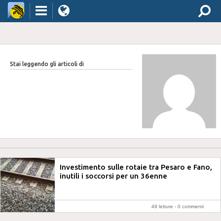
Stai leggendo gli articoli di
Investimento sulle rotaie tra Pesaro e Fano,
inutili i soccorsi per un 36enne
49 letture -
0 commenti