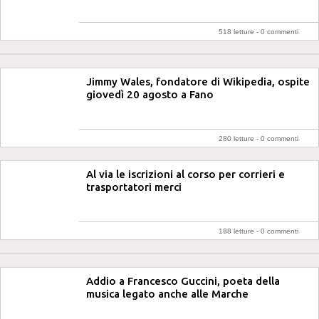
518 letture -
0 commenti
Jimmy Wales, fondatore di Wikipedia, ospite
giovedì 20 agosto a Fano
280 letture -
0 commenti
Al via le iscrizioni al corso per corrieri e
trasportatori merci
188 letture -
0 commenti
Addio a Francesco Guccini, poeta della
musica legato anche alle Marche