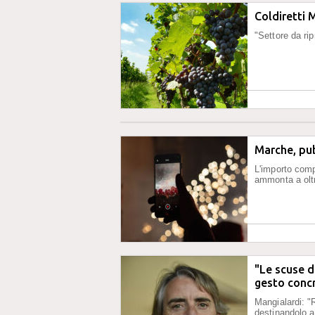
Coldiretti
"Settore da ri
Marche, pu
L'importo comp
ammonta a olt
"Le scuse d
gesto conc
Mangialardi: "
destinandolo a