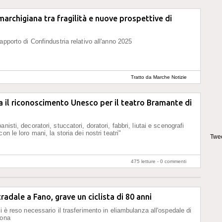
 marchigiana tra fragilità e nuove prospettive di
apporto di Confindustria relativo all'anno 2025
Tratto da Marche Notizie
 il riconoscimento Unesco per il teatro Bramante di
nisti, decoratori, stuccatori, doratori, fabbri, liutai e scenografi
con le loro mani, la storia dei nostri teatri"
Twee
475 letture -
0 commenti
radale a Fano, grave un ciclista di 80 anni
i è reso necessario il trasferimento in eliambulanza all'ospedale di
cona