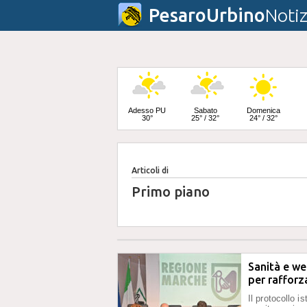
PesaroUrbino
Notiz
Adesso PU
Sabato
Domenica
30°
25° / 32°
24° / 32°
Articoli di
Lunedì
23° / 33°
Primo piano
Sanità e we
per rafforz
Il protocollo i