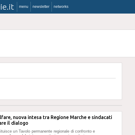
ie.it
menu
newsletter
networks
lfare, nuova intesa tra Regione Marche e sindacati
are il dialogo
stituisce un Tavolo permanente regionale di confronto e