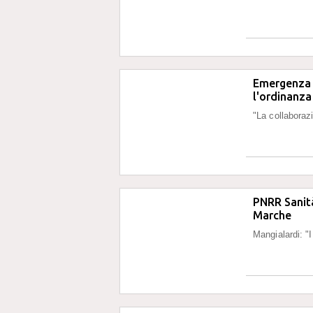
Emergenza s
l'ordinanza 
"La collaboraz
PNRR Sanità,
Marche
Mangialardi: "I