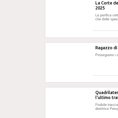
La Corte dei
2025
La parifica cer
che delle spe
Ragazzo di 
Proseguono i co
Quadrilater
l'ultimo tr
Fruibile tracc
direttrice Per