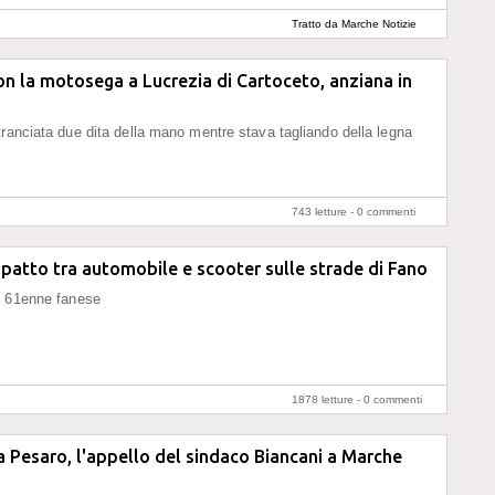
Tratto da Marche Notizie
on la motosega a Lucrezia di Cartoceto, anziana in
tranciata due dita della mano mentre stava tagliando della legna
743 letture -
0 commenti
patto tra automobile e scooter sulle strade di Fano
n 61enne fanese
1878 letture -
0 commenti
Pesaro, l'appello del sindaco Biancani a Marche
i