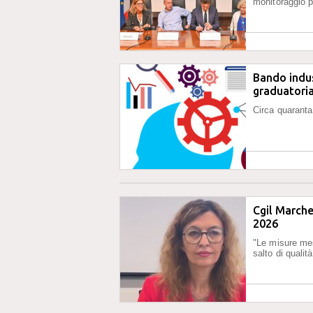
monitoraggio p
Bando indus
graduatori
Circa quaranta
Cgil Marche,
2026
"Le misure mes
salto di qualit