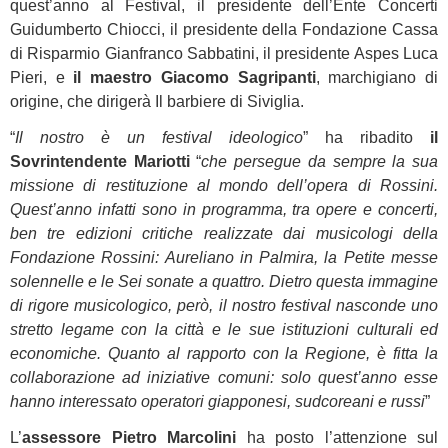
quest’anno al Festival, il presidente dell’Ente Concerti
Guidumberto Chiocci, il presidente della Fondazione Cassa
di Risparmio Gianfranco Sabbatini, il presidente Aspes Luca
Pieri, e
il maestro Giacomo Sagripanti
, marchigiano di
origine, che dirigerà Il barbiere di Siviglia.
“
Il nostro è un festival ideologico
” ha ribadito
il
Sovrintendente Mariotti
“
che persegue da sempre la sua
missione di restituzione al mondo dell’opera di Rossini.
Quest’anno infatti sono in programma, tra opere e concerti,
ben tre edizioni critiche realizzate dai musicologi della
Fondazione Rossini: Aureliano in Palmira, la Petite messe
solennelle e le Sei sonate a quattro. Dietro questa immagine
di rigore musicologico, però, il nostro festival nasconde uno
stretto legame con la città e le sue istituzioni culturali ed
economiche. Quanto al rapporto con la Regione, è fitta la
collaborazione ad iniziative comuni: solo quest’anno esse
hanno interessato operatori giapponesi, sudcoreani e russi
”
L’
assessore Pietro Marcolini
ha posto l’attenzione sul