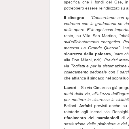
specifica che i fondi del Gse, i
potrebbero essere reindirizzati su alt
Il disegno
–
“Concorriamo con que
vedremo con la graduatoria se rius
delle opere. E’ in ogni caso import
resto, su Villa San Martino,
“abbi
sull’efficientamento energetico. 
materna La Grande Quercia”
. In
sicurezza della palestra
,
“oltre c
alla Don Milani, ndr).
Previsti inter
via Togliatti e per la sistemazion
collegamento pedonale con il parche
che affianca il sindaco nel soprallu
Lavori
– Su via Cimarosa già program
metà della via, all’altezza dell’ingr
per mettere in sicurezza la ciclabile
Belloni.
Asfalti
previsti anche su 
rotatorie agli incroci via Respighi
rifacimento del marciapiedi
di v
sostituzione delle plafoniere e dei