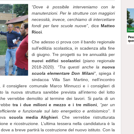
“Dove è possibile interveniamo con le
manutenzioni. Per le strutture con maggiori
necessità, invece, cerchiamo di intercettare
fondi per fare scuole nuove”
, dice
Matteo
Ricci
.
Che adesso ci prova con il bando regionale
sull’edilizia scolastica, in scadenza alla fine
di giugno. Tre progetti su tre annualità per
nuovi edifici scolastici
(piano regionale
2018-2020).
“Tra questi anche la
nuova
scuola elementare Don Milani
“
, spiega il
sindacoa Villa San Martino, nell’incontro
 il consigliere comunale Marco Minnucci e i consiglieri di
to la nuova struttura sarebbe prevista all’interno del lotto
e, che verrebbe demolito al termine dei lavori. Si parla di un
lerebbe
tra i due milioni e mezzo e i tre milioni
,
“per un
ficiente e funzionale sul lato energetico e antisismico”
. Il
uova
scuola media Alighieri
. Che verrebbe ristrutturata
one e ricostruzione. L’ultima tessera nella candidatura è la
, dove a breve partirà la costruzione del nuovo istituto. Con la