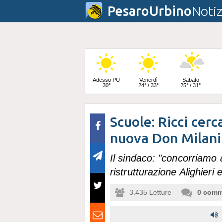
PesaroUrbino
Notiz
Adesso PU
Venerdì
Sabato
30°
24° / 33°
25° / 31°
Scuole: Ricci cerc
Domenica
24° / 31°
nuova Don Milani
Il sindaco: "concorriamo
ristrutturazione Alighieri
3.435
Letture
0
comm