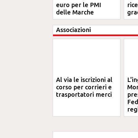
euro per le PMI
ric
delle Marche
gra
Ma
Associazioni
Al via le iscrizioni al
L'i
corso per corrieri e
Mor
trasportatori merci
pre
Fed
reg
Ord
Ing
Ma