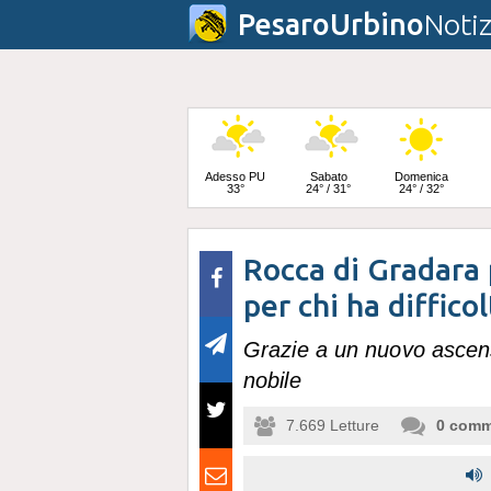
PesaroUrbino
Notiz
Adesso PU
Sabato
Domenica
33°
24° / 31°
24° / 32°
Rocca di Gradara 
Lunedì
23° / 33°
per chi ha diffic
Grazie a un nuovo ascens
nobile
7.669
Letture
0
comm