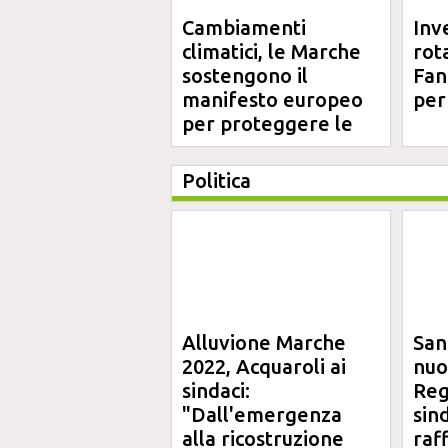
Cambiamenti
Inv
climatici, le Marche
rot
sostengono il
Fano
manifesto europeo
per
per proteggere le
aree costiere
Politica
Alluvione Marche
San
2022, Acquaroli ai
nuo
sindaci:
Reg
"Dall'emergenza
sin
alla ricostruzione
raf