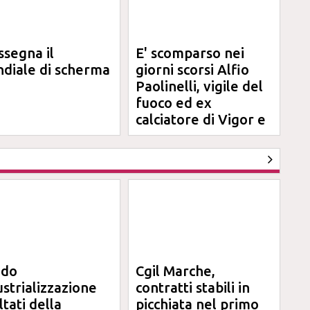
ssegna il
E' scomparso nei
diale di scherma
giorni scorsi Alfio
Paolinelli, vigile del
fuoco ed ex
calciatore di Vigor e
Jesina
ndo
Cgil Marche,
ustrializzazione
contratti stabili in
ltati della
picchiata nel primo