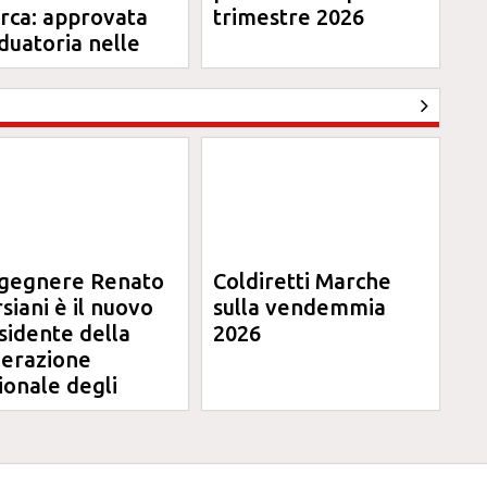
erca: approvata
trimestre 2026
duatoria nelle
rche
ngegnere Renato
Coldiretti Marche
siani è il nuovo
sulla vendemmia
sidente della
2026
erazione
ionale degli
ini degli
egneri delle
rche