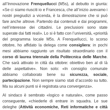
all’Innovazione
Frenquellucci
(M5s), al debutto in giunta:
«Se ci siamo riusciti io e Francesca, che all’inizio avevamo i
nostri pregiudizi a vicenda, è la dimostrazione che si può
fare anche altrove. Partendo dai contenuti e dai programmi,
nell’interesse dei cittadini. Le preclusioni sono state
superate dai fatti reali». Lo si è fatto con l’università, «priorità
del programma locale M5s. A Frenquellucci, lo scorso
ottobre, ho affidato la delega come
consigliera
: in pochi
mesi abbiamo raggiunto un risultato straordinario con il
corso di laurea triennale della Politecnica delle Marche
.
Che sarà attivato in città da ottobre: obiettivo ben al di là
delle aspettative». Non solo: «In consiglio comunale
abbiamo collaborato bene su
sicurezza, sociale,
partecipazione
. Non sempre siamo stati d’accordo su tutto.
Ma su alcuni punti si è registrata una convergenza».
Al sindaco è sembrato «logico e naturale», come passo
conseguente, «chiederle di entrare in squadra. Le sue
deleghe (
Attività economiche, Reti informatiche e città