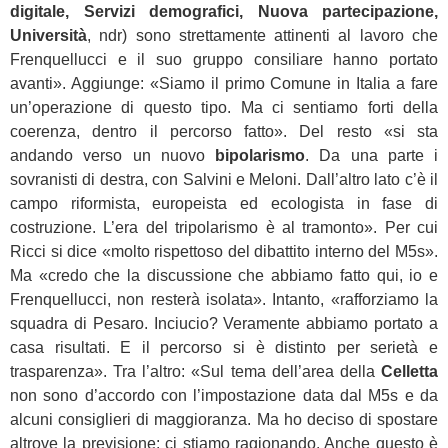
digitale, Servizi demografici, Nuova partecipazione,
Università
, ndr) sono strettamente attinenti al lavoro che
Frenquellucci e il suo gruppo consiliare hanno portato
avanti». Aggiunge: «Siamo il primo Comune in Italia a fare
un’operazione di questo tipo. Ma ci sentiamo forti della
coerenza, dentro il percorso fatto». Del resto «si sta
andando verso un nuovo
bipolarismo
. Da una parte i
sovranisti di destra, con Salvini e Meloni. Dall’altro lato c’è il
campo riformista, europeista ed ecologista in fase di
costruzione. L’era del tripolarismo è al tramonto». Per cui
Ricci si dice «molto rispettoso del dibattito interno del M5s».
Ma «credo che la discussione che abbiamo fatto qui, io e
Frenquellucci, non resterà isolata». Intanto, «rafforziamo la
squadra di Pesaro. Inciucio? Veramente abbiamo portato a
casa risultati. E il percorso si è distinto per serietà e
trasparenza». Tra l’altro: «Sul tema dell’area della
Celletta
non sono d’accordo con l’impostazione data dal M5s e da
alcuni consiglieri di maggioranza. Ma ho deciso di spostare
altrove la previsione: ci stiamo ragionando. Anche questo è