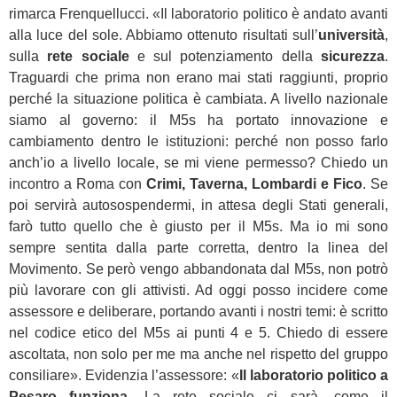
rimarca Frenquellucci. «Il laboratorio politico è andato avanti
alla luce del sole. Abbiamo ottenuto risultati sull’
università
,
sulla
rete sociale
e sul potenziamento della
sicurezza
.
Traguardi che prima non erano mai stati raggiunti, proprio
perché la situazione politica è cambiata. A livello nazionale
siamo al governo: il M5s ha portato innovazione e
cambiamento dentro le istituzioni: perché non posso farlo
anch’io a livello locale, se mi viene permesso? Chiedo un
incontro a Roma con
Crimi, Taverna, Lombardi e Fico
. Se
poi servirà autosospendermi, in attesa degli Stati generali,
farò tutto quello che è giusto per il M5s. Ma io mi sono
sempre sentita dalla parte corretta, dentro la linea del
Movimento. Se però vengo abbandonata dal M5s, non potrò
più lavorare con gli attivisti. Ad oggi posso incidere come
assessore e deliberare, portando avanti i nostri temi: è scritto
nel codice etico del M5s ai punti 4 e 5. Chiedo di essere
ascoltata, non solo per me ma anche nel rispetto del gruppo
consiliare». Evidenzia l’assessore: «
Il laboratorio politico a
Pesaro funziona
. La rete sociale ci sarà, come il