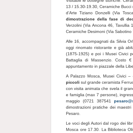
Visitabili le botteghe storiche: Ce
13 / 15.30-19.30, Ceramiche Bucci 
d’Arte Tiziano Donzelli (Via Tos
dimostrazione della fase di de
Verzolini (Via Ancona 46, Tavullia 
Ceramiche Desimoni (Via Sabotino 75
Alle 16, accompagnati da Silvia Orl
oggi rinomato ristorante e già abi
(1875-1925) e poi i Musei Civici
Battaglia di Massenzio. Costo €
appuntamento in piazzale della Libe
A Palazzo Mosca, Musei Civici –
piccoli
sul grande ceramista Ferrucc
con visita animata che svela il gra
e famiglia (max 7 persone), ingres
maggio (0721 387541
pesaro@s
dimostrazioni pratiche dei maestri
Pesaro.
Le voci degli Autori dal rogo dei li
Mosca ore 17.30. La Biblioteca Oliv