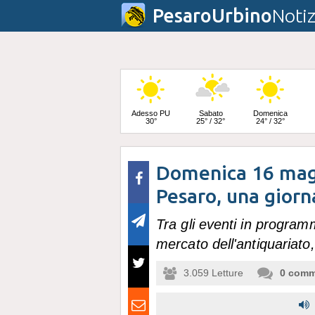
PesaroUrbino
Notiz
Adesso PU
Sabato
Domenica
30°
25° / 32°
24° / 32°
Domenica 16 mag
Lunedì
24° / 33°
Pesaro, una giorn
Tra gli eventi in program
mercato dell'antiquariato
3.059
Letture
0
comm