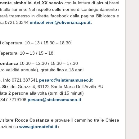
mente simbolici del XX secolo
con la lettura di alcuni brani
ati alle fiamme. Nel rispetto delle norme di contingentamento i
 sarà trasmesso in diretta facebook dalla pagina Biblioteca e
iana 0721 33344
ente.olivieri@oliveriana.pu.it.
i d’apertura: 10 – 13 / 15.30 – 18.30
d’apertura: 10 – 13 / 15 – 18
bbondanza
10.30 – 12.30 / 15.30 – 17.30
o validità annuale), gratuito fino a 18 anni.
o. Info 0721 387541
pesaro@sistemamuseo.it
 Str
. dei Guazzi 4, 61122 Santa Maria Dell’Arzilla PU
ata 2 persone alla volta (turni di 15 minuti)
fo 347 7219106
pesaro@sistemamuseo.it
visitare
Rocca Costanza
e provare il cammino tra le Chiese
tazioni su
www.giornatefai.it
)