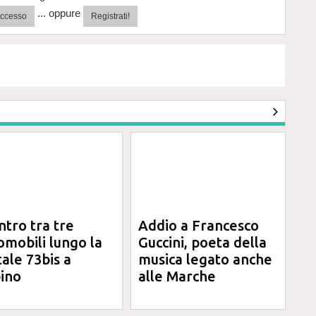
... oppure
'accesso
Registrati!
ntro tra tre
Addio a Francesco
omobili lungo la
Guccini, poeta della
tale 73bis a
musica legato anche
ino
alle Marche