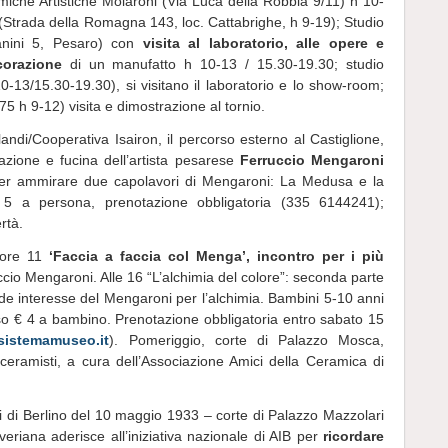
ramiche Artistiche Molaroni (Via Luca della Robbia 9/11) h 10-
(Strada della Romagna 143, loc. Cattabrighe, h 9-19); Studio
canini 5, Pesaro) con
visita al laboratorio, alle opere e
corazione
di un manufatto h 10-13 / 15.30-19.30; studio
10-13/15.30-19.30), si visitano il laboratorio e lo show-room;
 h 9-12) visita e dimostrazione al tornio.
andi/Cooperativa Isairon, il percorso esterno al Castiglione,
tazione e fucina dell’artista pesarese
Ferruccio Mengaroni
 per ammirare due capolavori di Mengaroni: La Medusa e la
 5 a persona, prenotazione obbligatoria (335 6144241);
rtà.
 ore 11
‘Faccia a faccia col Menga’, incontro per i più
io Mengaroni. Alle 16 “L’alchimia del colore”: seconda parte
nde interesse del Mengaroni per l’alchimia. Bambini 5-10 anni
so € 4 a bambino. Prenotazione obbligatoria entro sabato 15
istemamuseo.it
). Pomeriggio, corte di Palazzo Mosca,
 ceramisti, a cura dell’Associazione Amici della Ceramica di
bri di Berlino del 10 maggio 1933 – corte di Palazzo Mazzolari
eriana aderisce all’iniziativa nazionale di AIB per
ricordare