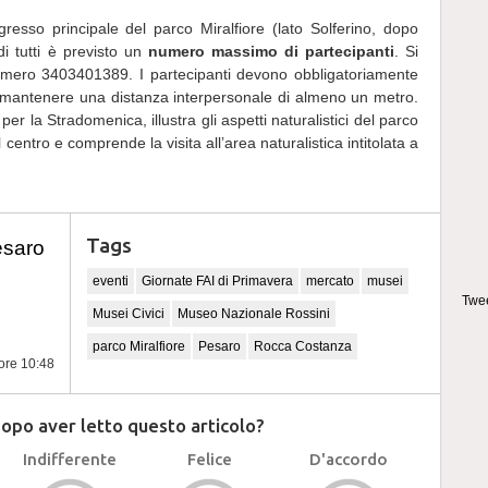
gresso principale del parco Miralfiore (lato Solferino, dopo
di tutti è previsto un
numero massimo di partecipanti
. Si
umero 3403401389. I partecipanti devono obbligatoriamente
 mantenere una distanza interpersonale di almeno un metro.
per la Stradomenica, illustra gli aspetti naturalistici del parco
 centro e comprende la visita all’area naturalistica intitolata a
Tags
esaro
eventi
Giornate FAI di Primavera
mercato
musei
Twee
Musei Civici
Museo Nazionale Rossini
parco Miralfiore
Pesaro
Rocca Costanza
 ore 10:48
dopo aver letto questo articolo?
Indifferente
Felice
D'accordo