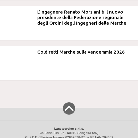
L'ingegnere Renato Morsiani è il nuovo
presidente della Federazione regionale
degli Ordini degli Ingegneri delle Marche
Coldiretti Marche sulla vendemmia 2026
Lanetservice s.r.l.s.
via Fabio Filzi, 26 - 60019 Senigallia (AN)
P.I. / C.F. / Registro Imprese 02969870423 – REA AN 294359