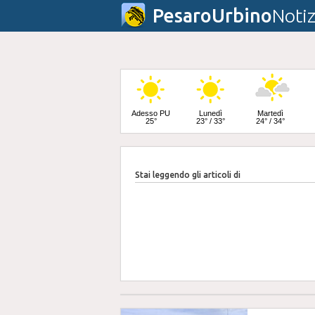
PesaroUrbino
Notiz
Adesso PU
Lunedì
Martedì
25°
23° / 33°
24° / 34°
Stai leggendo gli articoli di
Mercoledì
24° / 33°