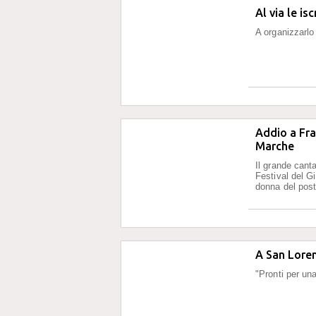
Al via le is
A organizzarl
Addio a Fra
Marche
Il grande cant
Festival del G
donna del pos
A San Loren
"Pronti per un