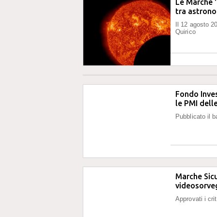
Le Marche '
tra astron
Il 12 agosto 2
Quirico
Fondo Inves
le PMI dell
Pubblicato il 
Marche Sicu
videosorve
Approvati i cri