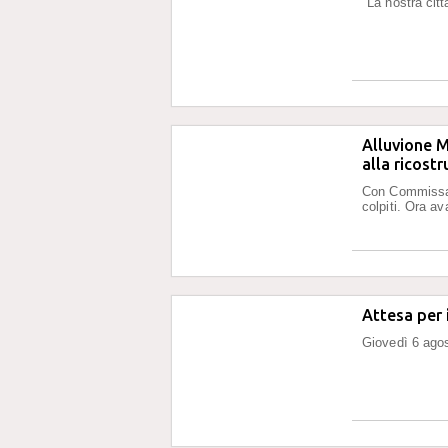
"La nostra citt
Alluvione M
alla ricostr
Con Commissari
colpiti. Ora av
Attesa per 
Giovedì 6 agos