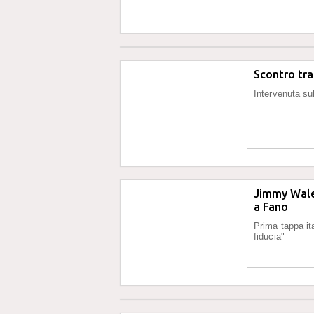
Scontro tra
Intervenuta su
Jimmy Wales
a Fano
Prima tappa ita
fiducia"