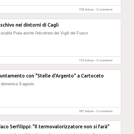
709 letture -
0 commenti
schivo nei dintorni di Cagli
località Pieia anche l'elicottero dei Vigili del Fuoco
723 letture -
0 commenti
puntamento con "Stelle d'Argento" a Cartoceto
i domenica 9 agosto
387 letture -
0 commenti
daco Serfilippi: "Il termovalorizzatore non si farà"