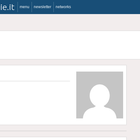
ie.it
menu
newsletter
networks