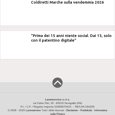
Coldiretti Marche sulla vendemmia 2026
"Prima dei 15 anni niente social. Dai 15, solo
con il patentino digitale"
Lanetservice s.r.l.s.
via Fabio Filzi, 26 - 60019 Senigallia (AN)
P.I. / C.F. / Registro Imprese 02969870423 – REA AN 294359
© 2008 - 2026
Lanetservice
Tutti i diritti riservati -
Disclaimer
-
Pubblicità
-
Informativa
sulla Privacy