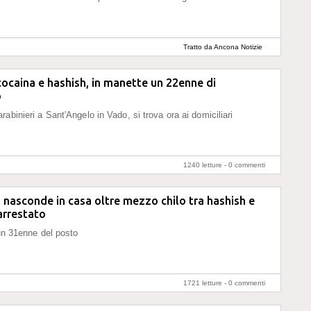
Tratto da Ancona Notizie
cocaina e hashish, in manette un 22enne di
o
abinieri a Sant'Angelo in Vado, si trova ora ai domiciliari
1240 letture -
0 commenti
, nasconde in casa oltre mezzo chilo tra hashish e
arrestato
 un 31enne del posto
1721 letture -
0 commenti