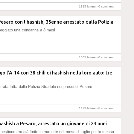
1715 letture -
0 commenti
 Pesaro con l'hashish, 35enne arrestato dalla Polizia
teggiato una condanna a 8 mesi
1505 letture -
0 commenti
o l'A-14 con 38 chili di hashish nella loro auto: tre
tata fatta dalla Polizia Stradale nei pressi di Pesaro
1473 letture -
0 commenti
hashish a Pesaro, arrestato un giovane di 23 anni
questione era già finito in manette nel mese di luglio per la stessa