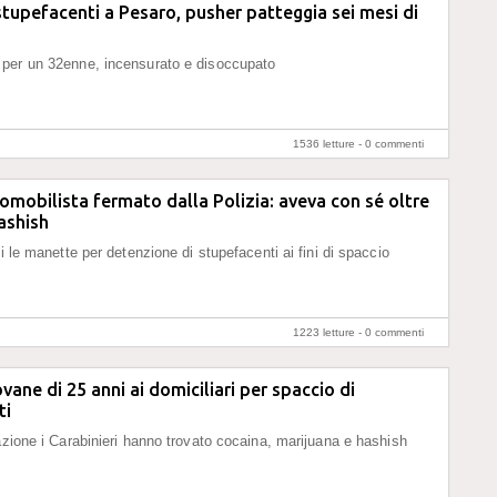
stupefacenti a Pesaro, pusher patteggia sei mesi di
per un 32enne, incensurato e disoccupato
1536 letture -
0 commenti
omobilista fermato dalla Polizia: aveva con sé oltre
hashish
i le manette per detenzione di stupefacenti ai fini di spaccio
1223 letture -
0 commenti
vane di 25 anni ai domiciliari per spaccio di
ti
azione i Carabinieri hanno trovato cocaina, marijuana e hashish