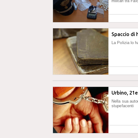
militari tra Fa
Spaccio di 
La Polizia lo h
Urbino, 21e
Nella sua auto
stupefacenti