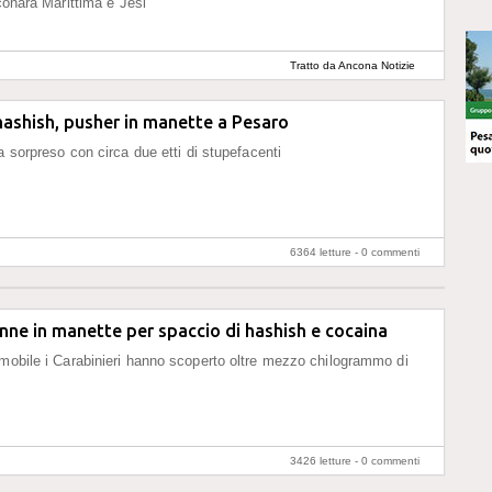
lconara Marittima e Jesi
Tratto da Ancona Notizie
hashish, pusher in manette a Pesaro
a sorpreso con circa due etti di stupefacenti
6364 letture -
0 commenti
nne in manette per spaccio di hashish e cocaina
mobile i Carabinieri hanno scoperto oltre mezzo chilogrammo di
3426 letture -
0 commenti