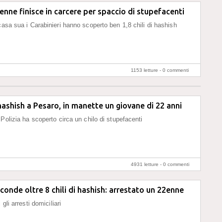
4enne finisce in carcere per spaccio di stupefacenti
casa sua i Carabinieri hanno scoperto ben 1,8 chili di hashish
1153 letture -
0 commenti
hashish a Pesaro, in manette un giovane di 22 anni
 Polizia ha scoperto circa un chilo di stupefacenti
4931 letture -
0 commenti
conde oltre 8 chili di hashish: arrestato un 22enne
 gli arresti domiciliari