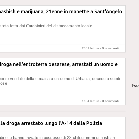
hashish e marijuana, 21enne in manette a Sant'Angelo
stata fatta dai Carabinieri del distaccamento locale
2051 letture -
0 commenti
droga nell'entroterra pesarese, arrestati un uomo e
bero venduto della cocaina a un uomo di Urbania, deceduto subito
dose
Twee
1684 letture -
0 commenti
lla droga arrestato lungo l'A-14 dalla Polizia
ordine lo hanno trovato in possesso di 22 chilogrammi di hashish