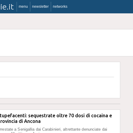
ie.it
menu
newsletter
networks
stupefacenti: sequestrate oltre 70 dosi di cocaina e
provincia di Ancona
estate a Senigallia dai Carabinieri, altrettante denunciate dai