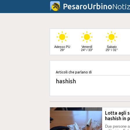
PesaroUrbino
Notiz
Adesso PU
Venerdì
Sabato
29°
24° / 33°
25° / 31°
Articoli che parlano di
Domenica
24° / 32°
hashish
Lotta agli 
hashish in 
Due persone arr