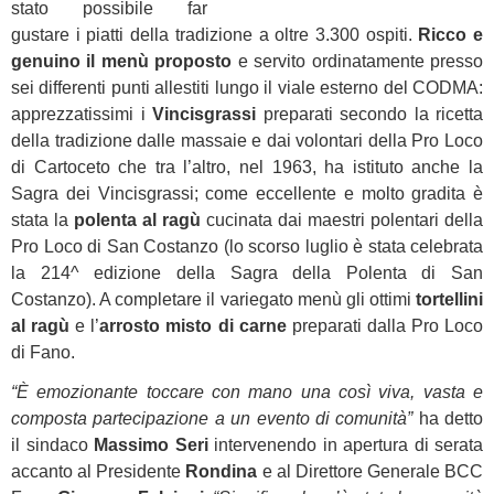
stato possibile far
gustare i piatti della tradizione a oltre 3.300 ospiti.
Ricco e
genuino il menù proposto
e servito ordinatamente presso
sei differenti punti allestiti lungo il viale esterno del CODMA:
apprezzatissimi i
Vincisgrassi
preparati secondo la ricetta
della tradizione dalle massaie e dai volontari della Pro Loco
di Cartoceto che tra l’altro, nel 1963, ha istituto anche la
Sagra dei Vincisgrassi; come eccellente e molto gradita è
stata la
polenta al ragù
cucinata dai maestri polentari della
Pro Loco di San Costanzo (lo scorso luglio è stata celebrata
la 214^ edizione della Sagra della Polenta di San
Costanzo). A completare il variegato menù gli ottimi
tortellini
al ragù
e l’
arrosto misto di carne
preparati dalla Pro Loco
di Fano.
“È emozionante toccare con mano una così viva, vasta e
composta partecipazione a un evento di comunità”
ha detto
il sindaco
Massimo Seri
intervenendo in apertura di serata
accanto al Presidente
Rondina
e al Direttore Generale BCC