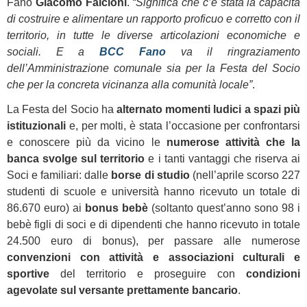
Fano
Giacomo Falcioni
.
“Significa che c’è stata la capacità
di costruire e alimentare un rapporto proficuo e corretto con il
territorio, in tutte le diverse articolazioni economiche e
sociali. E a
BCC Fano
va il ringraziamento
dell’Amministrazione comunale sia per la Festa del Socio
che per la concreta vicinanza alla comunità locale”
.
La Festa del Socio ha
alternato momenti ludici a spazi più
istituzionali
e, per molti, è stata l’occasione per confrontarsi
e conoscere più da vicino le
numerose attività che la
banca svolge sul territorio
e i tanti vantaggi che riserva ai
Soci e familiari: dalle
borse di studio
(nell’aprile scorso 227
studenti di scuole e università hanno ricevuto un totale di
86.670 euro) ai
bonus bebè
(soltanto quest’anno sono 98 i
bebè figli di soci e di dipendenti che hanno ricevuto in totale
24.500 euro di bonus), per passare alle numerose
convenzioni con attività e associazioni culturali e
sportive
del territorio e proseguire con
condizioni
agevolate sul versante prettamente bancario
.