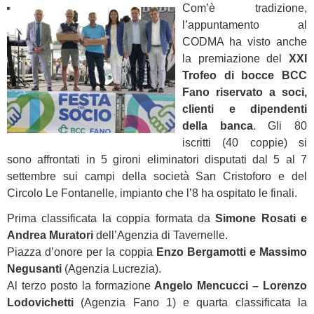
Com’è tradizione,
l’appuntamento al
CODMA ha visto anche
la premiazione del
XXI
Trofeo di bocce BCC
Fano riservato a soci,
clienti e dipendenti
della banca
. Gli 80
iscritti (40 coppie) si
sono affrontati in 5 gironi eliminatori disputati dal 5 al 7
settembre sui campi della società San Cristoforo e del
Circolo Le Fontanelle, impianto che l’8 ha ospitato le finali.
Prima classificata la coppia formata da
Simone Rosati e
Andrea Muratori
dell’Agenzia di Tavernelle.
Piazza d’onore per la coppia
Enzo Bergamotti e Massimo
Negusanti
(Agenzia Lucrezia).
Al terzo posto la formazione
Angelo Mencucci – Lorenzo
Lodovichetti
(Agenzia Fano 1) e quarta classificata la