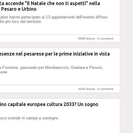
a accende "Il Natale che non ti aspetti" nella
i Pesaro e Urbino
itatori hanno partecipato ai 13 appuntamenti dell'evento diffuso
le pro loco del territorio
9898 letture -
0 commenti
senze nel pesarese per le prime iniziative in vista
a Frontone, passando per Mombaroccio, Gradara e Pesaro,
rsone
4930 letture -
0 commenti
ino capitale europea cultura 2033? Un sogno
Loco scende in campo a sostegno