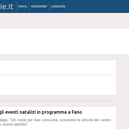
ie.it
menu
newsletter
networks
gli eventi natalizi in programma a Fano
ilippi: "Un modo per fare comunità, sostenere le attività del centro
a nostra identità"