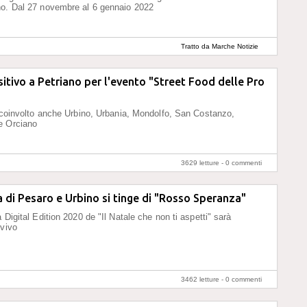
no. Dal 27 novembre al 6 gennaio 2022
Tratto da Marche Notizie
sitivo a Petriano per l'evento "Street Food delle Pro
a coinvolto anche Urbino, Urbania, Mondolfo, San Costanzo,
e Orciano
3629 letture -
0 commenti
a di Pesaro e Urbino si tinge di "Rosso Speranza"
 Digital Edition 2020 de "Il Natale che non ti aspetti" sarà
 vivo
3462 letture -
0 commenti