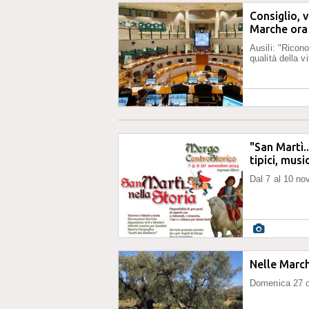
Consiglio, 
Marche ora 
Ausili: "Ricon
qualità della v
"San Martì.
tipici, musi
Dal 7 al 10 no
Nelle March
Domenica 27 ott