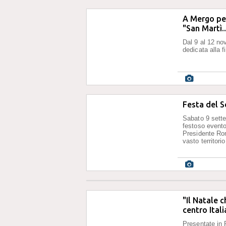
A Mergo per
"San Martì..
Dal 9 al 12 no
dedicata alla 
Festa del S
Sabato 9 sette
festoso evento
Presidente Ron
vasto territori
"Il Natale c
centro Itali
Presentate in 