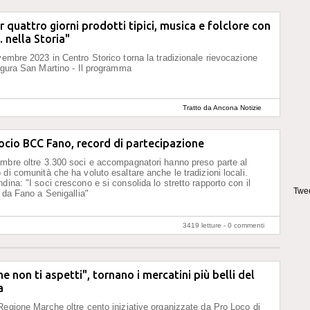
 quattro giorni prodotti tipici, musica e folclore con
. nella Storia"
vembre 2023 in Centro Storico torna la tradizionale rievocazione
figura San Martino - Il programma
Tratto da Ancona Notizie
ocio BCC Fano, record di partecipazione
mbre oltre 3.300 soci e accompagnatori hanno preso parte al
 di comunità che ha voluto esaltare anche le tradizioni locali.
dina: "I soci crescono e si consolida lo stretto rapporto con il
Twee
o da Fano a Senigallia"
3419 letture -
0 commenti
he non ti aspetti", tornano i mercatini più belli del
a
Regione Marche oltre cento iniziative organizzate da Pro Loco di