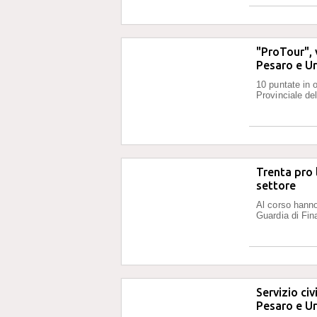
"ProTour", v
Pesaro e U
10 puntate in 
Provinciale de
Trenta pro 
settore
Al corso hanno
Guardia di Fin
Servizio civ
Pesaro e U