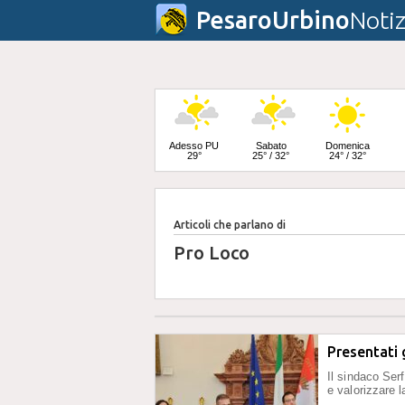
PesaroUrbino
Notiz
Adesso PU
Sabato
Domenica
29°
25° / 32°
24° / 32°
Articoli che parlano di
Lunedì
23° / 33°
Pro Loco
Presentati 
Il sindaco Serf
e valorizzare l