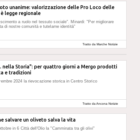
voto unanime: valorizzazione delle Pro Loco delle
è legge regionale
oscimento a ruolo nel tessuto sociale". Minardi: "Per migliorare
ita di nostre comunità e tutelarne identità"
Tratto da Marche Notizie
.. nella Storia": per quattro giorni a Mergo prodotti
ca e tradizioni
vembre 2024 la rievocazione storica in Centro Storico
Tratto da Ancona Notizie
e salvare un oliveto salva la vita
obre in 6 Città dell'Olio la "Camminata tra gli olivi"