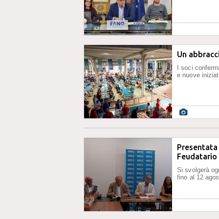
Un abbracci
I soci conferma
e nuove inizia
Presentata 
Feudatario
Si svolgerà og
fino al 12 ago