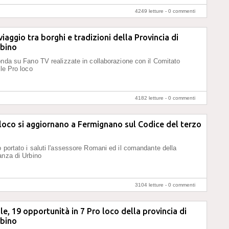
4249 letture -
0 commenti
iaggio tra borghi e tradizioni della Provincia di
rbino
onda su Fano TV realizzate in collaborazione con il Comitato
lle Pro loco
4182 letture -
0 commenti
loco si aggiornano a Fermignano sul Codice del terzo
 portato i saluti l'assessore Romani ed il comandante della
anza di Urbino
3104 letture -
0 commenti
ile, 19 opportunità in 7 Pro loco della provincia di
rbino