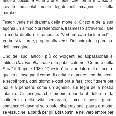
ancora possibile «che arte e fede, che forma e Cristo si
trovino indissolubilmente legati nell’immagine e nella
parola».
Testori vede nel dramma della morte di Cristo e della sua
agonia un simbolo di redenzione, trasmesso attraverso l’arte
in modo diretto e dirompente: “Verbum caro factum est”, il
Verbo si fa carne, proprio attraverso l’incontro della parola e
dell’immagine.
Uno dei suoi articoli più coinvolgenti ed appassionati si
intitola
Davanti alla croce
e fu pubblicato nel “Corriere della
Sera” il 6 aprile 1980: “Questo è lo scandalo della croce: e
questo ci insegna il corpo di carità e d’amore che da secoli
e secoli torna ogni giorno e ogni ora a farsi crocifiggere per
noi e a pendere, come un agnello, sui legni della nostra
infamia. Ci insegna che proprio quando il dolore e la
sofferenza della vita sembrano, come i nostri giorni,
spalancarci davanti solo buio, disperazione, paura e morte,
se vissuti nella carità per gli altri uomini e nel vero amore per