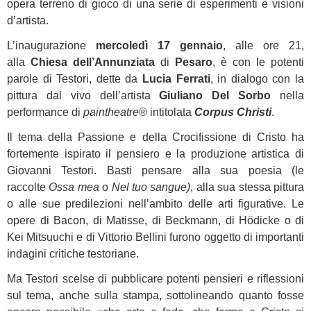
opera terreno di gioco di una serie di esperimenti e visioni
d’artista.
L’inaugurazione
mercoledì 17 gennaio
, alle ore 21,
alla
Chiesa dell’Annunziata
di
Pesaro
, è con le potenti
parole di Testori, dette da
Lucia Ferrati
, in dialogo con la
pittura dal vivo dell’artista
Giuliano Del Sorbo
nella
performance di
paintheatre
® intitolata
Corpus Christi
.
Il tema della Passione e della Crocifissione di Cristo ha
fortemente ispirato il pensiero e la produzione artistica di
Giovanni Testori. Basti pensare alla sua poesia (le
raccolte
Ossa mea
o
Nel tuo sangue)
, alla sua stessa pittura
o alle sue predilezioni nell’ambito delle arti figurative. Le
opere di Bacon, di Matisse, di Beckmann, di Hödicke o di
Kei Mitsuuchi e di Vittorio Bellini furono oggetto di importanti
indagini critiche testoriane.
Ma Testori scelse di pubblicare potenti pensieri e riflessioni
sul tema, anche sulla stampa, sottolineando quanto fosse