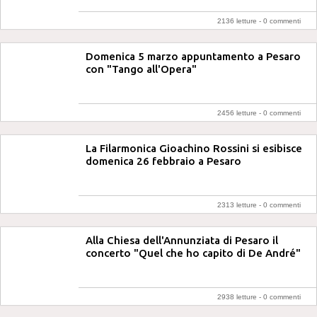
2136 letture -
0 commenti
Domenica 5 marzo appuntamento a Pesaro
con "Tango all'Opera"
2456 letture -
0 commenti
La Filarmonica Gioachino Rossini si esibisce
domenica 26 febbraio a Pesaro
2313 letture -
0 commenti
Alla Chiesa dell'Annunziata di Pesaro il
concerto "Quel che ho capito di De André"
2938 letture -
0 commenti