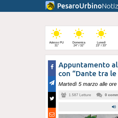
PesaroUrbino
Notiz
Adesso PU
Domenica
Lunedì
31°
24° / 32°
23° / 33°
Appuntamento al 
Martedì
25° / 33°
con “Dante tra le
Martedì 5 marzo alle ore
1.587
Letture
0
comm