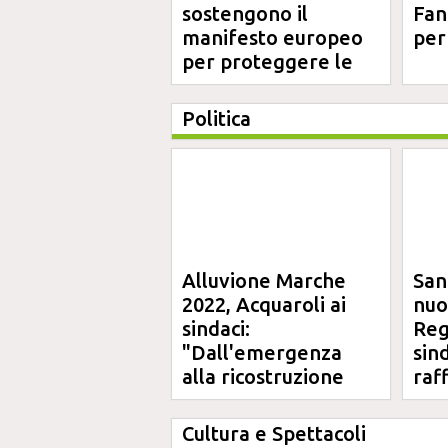
sostengono il
Fano
manifesto europeo
per
per proteggere le
aree costiere
Politica
Alluvione Marche
San
2022, Acquaroli ai
nuo
sindaci:
Reg
"Dall'emergenza
sin
alla ricostruzione
raf
definitiva"
Cultura e Spettacoli