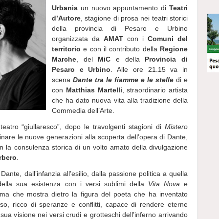
Urbania
un nuovo
appuntamento di
Teatri
d’Autore
, stagione di prosa nei teatri storici
della provincia di Pesaro e Urbino
organizzata da
AMAT
con i
Comuni del
territorio
e con il contributo della
Regione
Marche
, del
MiC
e della
Provincia di
Pesaro e Urbino
. Alle
ore 21.15 va in
scena
Dante tra le fiamme e le stelle
di e
con
Matthias Martelli
, straordinario artista
che ha dato nuova vita alla tradizione della
Commedia dell’Arte.
eatro “giullaresco”, dopo le travolgenti stagioni di
Mistero
icinare le nuove generazioni alla scoperta dell’opera di Dante,
 la consulenza storica di un volto amato della divulgazione
rbero
.
Dante, dall’infanzia all’esilio, dalla passione politica a quella
della sua esistenza con i versi sublimi della
Vita Nova
e
ama che mostra dietro la figura del poeta che ha inventato
sso, ricco di speranze e conflitti, capace di rendere eterne
sua visione nei versi crudi e grotteschi dell’inferno arrivando