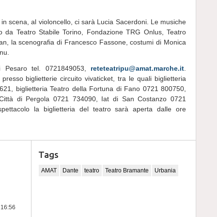
n scena, al violoncello, ci sarà Lucia Sacerdoni. Le musiche
tto da Teatro Stabile Torino, Fondazione TRG Onlus, Teatro
an, la scenografia di Francesco Fassone, costumi di Monica
anu.
di Pesaro tel. 0721849053,
reteteatripu@amat.marche.it
.
resso biglietterie circuito vivaticket, tra le quali biglietteria
21, biglietteria Teatro della Fortuna di Fano 0721 800750,
 Città di Pergola 0721 734090, Iat di San Costanzo 0721
pettacolo la biglietteria del teatro sarà aperta dalle ore
Tags
AMAT
Dante
teatro
Teatro Bramante
Urbania
 16:56