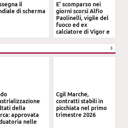
ssegna il
E' scomparso nei
diale di scherma
giorni scorsi Alfio
Paolinelli, vigile del
fuoco ed ex
calciatore di Vigor e
Jesina
ndo
Cgil Marche,
ustrializzazione
contratti stabili in
ltati della
picchiata nel primo
erca: approvata
trimestre 2026
duatoria nelle