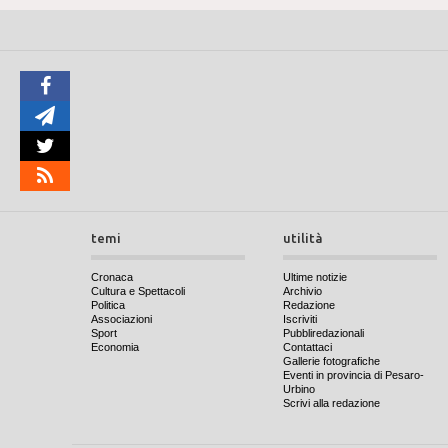
temi
utilità
Cronaca
Ultime notizie
Cultura e Spettacoli
Archivio
Politica
Redazione
Associazioni
Iscriviti
Sport
Pubbliredazionali
Economia
Contattaci
Gallerie fotografiche
Eventi in provincia di Pesaro-
Urbino
Scrivi alla redazione