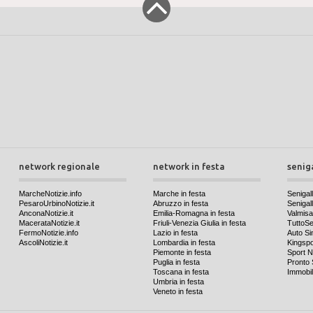
network regionale
network in festa
senig
MarcheNotizie.info
Marche in festa
Senigall
PesaroUrbinoNotizie.it
Abruzzo in festa
Senigalli
AnconaNotizie.it
Emilia-Romagna in festa
Valmis
MacerataNotizie.it
Friuli-Venezia Giulia in festa
TuttoSen
FermoNotizie.info
Lazio in festa
Auto Si
AscoliNotizie.it
Lombardia in festa
Kingspo
Piemonte in festa
Sport N
Puglia in festa
Pronto 
Toscana in festa
Immobil
Umbria in festa
Veneto in festa