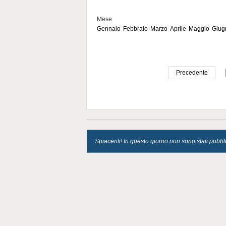
Mese
Gennaio
Febbraio
Marzo
Aprile
Maggio
Giug
Precedente
Spiacenti! In questo giorno non sono stati pubblica