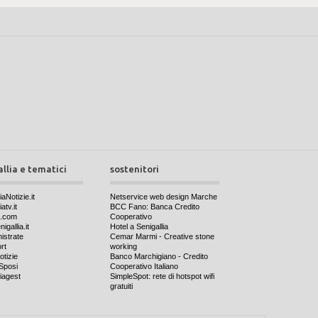
allia e tematici
sostenitori
iaNotizie.it
Netservice web design Marche
atv.it
BCC Fano: Banca Credito
a.com
Cooperativo
igallia.it
Hotel a Senigallia
nistrate
Cemar Marmi - Creative stone
rt
working
otizie
Banco Marchigiano - Credito
Sposi
Cooperativo Italiano
iagest
SimpleSpot: rete di hotspot wifi
gratuiti