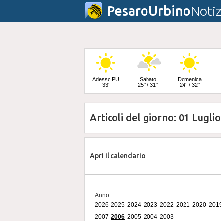
PesaroUrbino
Notiz
Adesso PU
Sabato
Domenica
33°
25° / 31°
24° / 32°
Articoli del giorno: 01 Lugli
Lunedì
23° / 33°
Apri il calendario
Anno
2026
2025
2024
2023
2022
2021
2020
201
2007
2006
2005
2004
2003