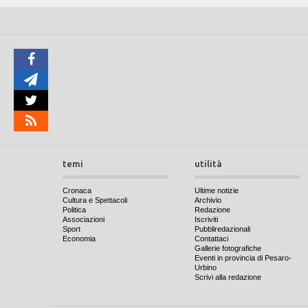
temi
utilità
Cronaca
Ultime notizie
Cultura e Spettacoli
Archivio
Politica
Redazione
Associazioni
Iscriviti
Sport
Pubbliredazionali
Economia
Contattaci
Gallerie fotografiche
Eventi in provincia di Pesaro-
Urbino
Scrivi alla redazione