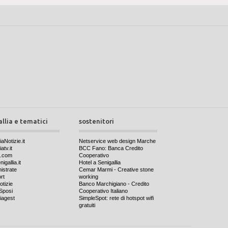
allia e tematici
sostenitori
iaNotizie.it
Netservice web design Marche
atv.it
BCC Fano: Banca Credito
a.com
Cooperativo
igallia.it
Hotel a Senigallia
nistrate
Cemar Marmi - Creative stone
rt
working
otizie
Banco Marchigiano - Credito
Sposi
Cooperativo Italiano
iagest
SimpleSpot: rete di hotspot wifi
gratuiti