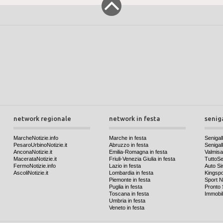
network regionale
network in festa
senig
MarcheNotizie.info
Marche in festa
Senigall
PesaroUrbinoNotizie.it
Abruzzo in festa
Senigalli
AnconaNotizie.it
Emilia-Romagna in festa
Valmis
MacerataNotizie.it
Friuli-Venezia Giulia in festa
TuttoSen
FermoNotizie.info
Lazio in festa
Auto Si
AscoliNotizie.it
Lombardia in festa
Kingspo
Piemonte in festa
Sport N
Puglia in festa
Pronto 
Toscana in festa
Immobil
Umbria in festa
Veneto in festa