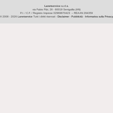
Lanetservice s.r.l.s.
via Fabio Filzi, 26 - 60019 Senigallia (AN)
P.I. / C.F. / Registro Imprese 02969870423 – REA AN 294359
© 2008 - 2026
Lanetservice
Tutti i diritti riservati -
Disclaimer
-
Pubblicità
-
Informativa sulla Privacy