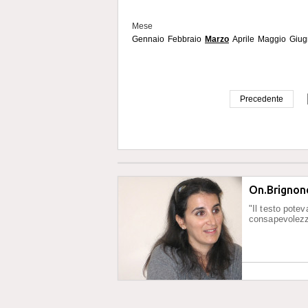
Mese
Gennaio
Febbraio
Marzo
Aprile
Maggio
Giug
Precedente
On.Brignone
"Il testo pote
consapevolezz