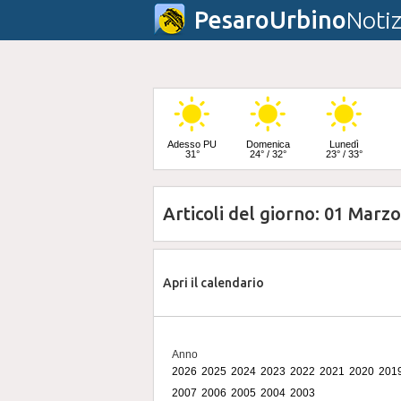
PesaroUrbino
Notiz
Adesso PU
Domenica
Lunedì
31°
24° / 32°
23° / 33°
Articoli del giorno: 01 Marz
Martedì
25° / 33°
Apri il calendario
Anno
2026
2025
2024
2023
2022
2021
2020
201
2007
2006
2005
2004
2003