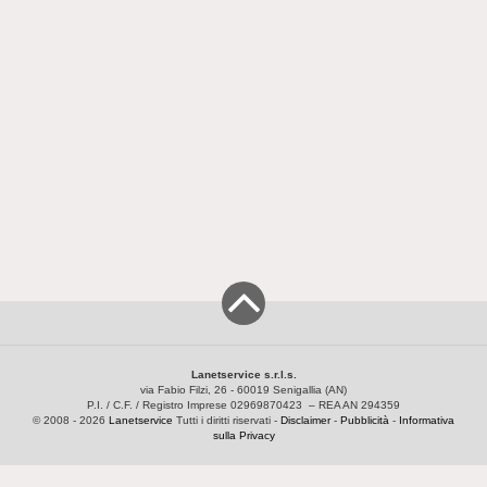
Lanetservice s.r.l.s.
via Fabio Filzi, 26 - 60019 Senigallia (AN)
P.I. / C.F. / Registro Imprese 02969870423 – REA AN 294359
© 2008 - 2026
Lanetservice
Tutti i diritti riservati -
Disclaimer
-
Pubblicità
-
Informativa
sulla Privacy