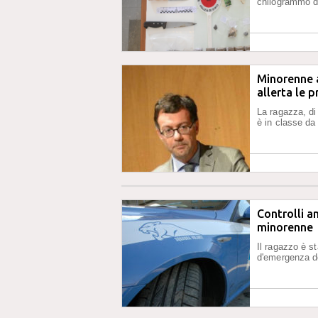
chilogrammo di
Minorenne a
allerta le 
La ragazza, di
è in classe da 
Controlli a
minorenne
Il ragazzo è s
d'emergenza de