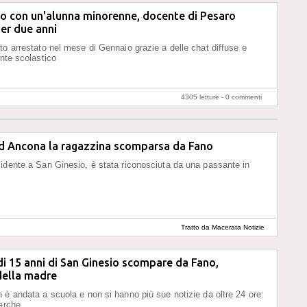
so con un'alunna minorenne, docente di Pesaro
er due anni
to arrestato nel mese di Gennaio grazie a delle chat diffuse e
ente scolastico
4305 letture -
0 commenti
ad Ancona la ragazzina scomparsa da Fano
idente a San Ginesio, è stata riconosciuta da una passante in
Tratto da Macerata Notizie
i 15 anni di San Ginesio scompare da Fano,
della madre
 è andata a scuola e non si hanno più sue notizie da oltre 24 ore:
cerche