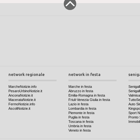
network regionale
network in festa
senig
MarcheNotizie.info
Marche in festa
Senigall
PesaroUrbinoNotizie.it
Abruzzo in festa
Senigalli
AnconaNotizie.it
Emilia-Romagna in festa
Valmis
MacerataNotizie.it
Friuli-Venezia Giulia in festa
TuttoSen
FermoNotizie.info
Lazio in festa
Auto Si
AscoliNotizie.it
Lombardia in festa
Kingspo
Piemonte in festa
Sport N
Puglia in festa
Pronto 
Toscana in festa
Immobil
Umbria in festa
Veneto in festa