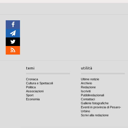
temi
utilità
Cronaca
Ultime notizie
Cultura e Spettacoli
Archivio
Politica
Redazione
Associazioni
Iscriviti
Sport
Pubbliredazionali
Economia
Contattaci
Gallerie fotografiche
Eventi in provincia di Pesaro-
Urbino
Scrivi alla redazione