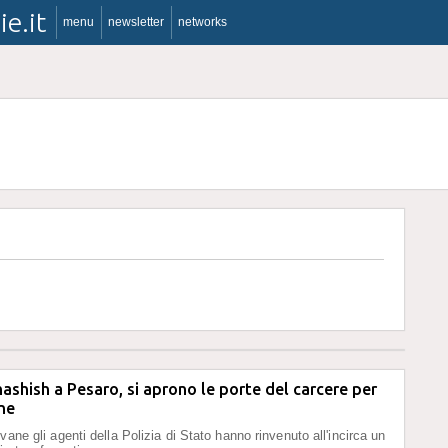
ie.it
menu
newsletter
networks
hashish a Pesaro, si aprono le porte del carcere per
ne
vane gli agenti della Polizia di Stato hanno rinvenuto all'incirca un