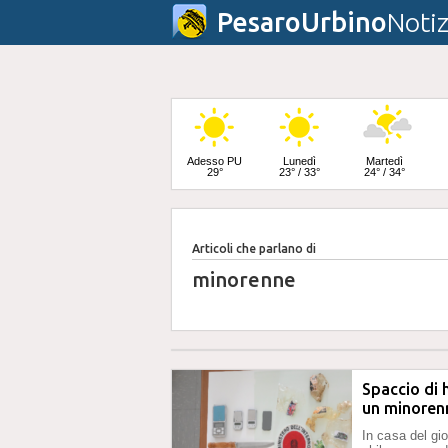
PesaroUrbino
Notiz
Adesso PU
Lunedì
Martedì
29°
23° / 33°
24° / 34°
Articoli che parlano di
Mercoledì
24° / 33°
minorenne
Spaccio di 
un minoren
In casa del gio