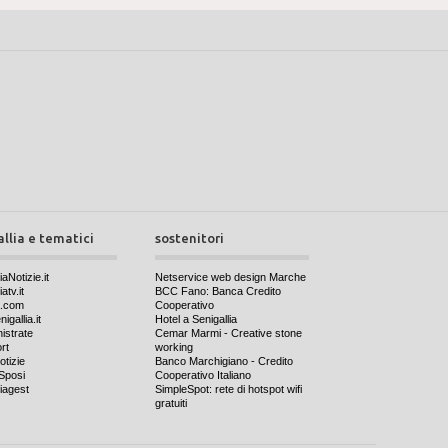
allia e tematici
sostenitori
iaNotizie.it
Netservice web design Marche
atv.it
BCC Fano: Banca Credito
a.com
Cooperativo
igallia.it
Hotel a Senigallia
nistrate
Cemar Marmi - Creative stone
rt
working
otizie
Banco Marchigiano - Credito
Sposi
Cooperativo Italiano
iagest
SimpleSpot: rete di hotspot wifi
gratuiti