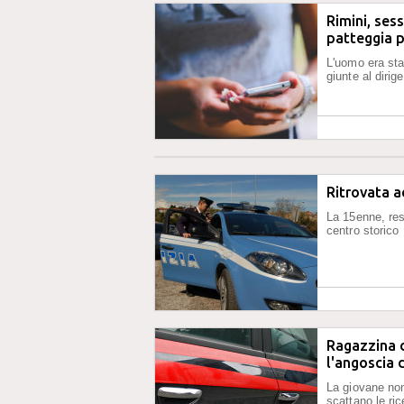
Rimini, ses
patteggia p
L'uomo era sta
giunte al dirig
Ritrovata 
La 15enne, res
centro storico
Ragazzina d
l'angoscia 
La giovane non
scattano le ri