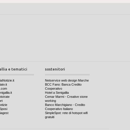
allia e tematici
sostenitori
iaNotizie.it
Netservice web design Marche
atv.it
BCC Fano: Banca Credito
a.com
Cooperativo
igallia.it
Hotel a Senigallia
nistrate
Cemar Marmi - Creative stone
rt
working
otizie
Banco Marchigiano - Credito
Sposi
Cooperativo Italiano
iagest
SimpleSpot: rete di hotspot wifi
gratuiti