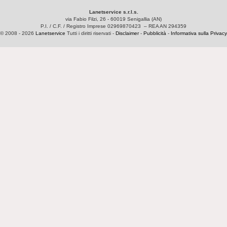
Lanetservice s.r.l.s.
via Fabio Filzi, 26 - 60019 Senigallia (AN)
P.I. / C.F. / Registro Imprese 02969870423 – REA AN 294359
© 2008 - 2026
Lanetservice
Tutti i diritti riservati -
Disclaimer
-
Pubblicità
-
Informativa sulla Privacy