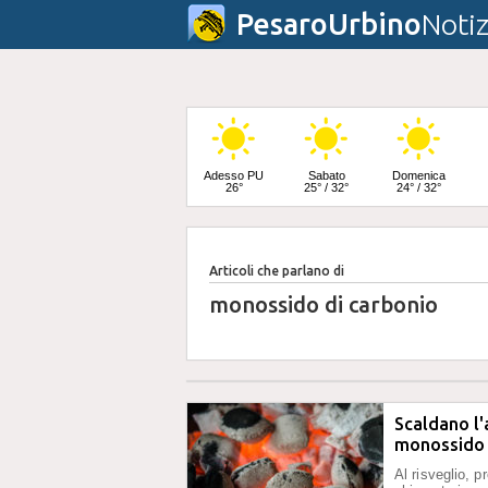
PesaroUrbino
Notiz
Adesso PU
Sabato
Domenica
26°
25° / 32°
24° / 32°
Articoli che parlano di
Lunedì
24° / 33°
monossido di carbonio
Scaldano l'
monossido 
Al risveglio, 