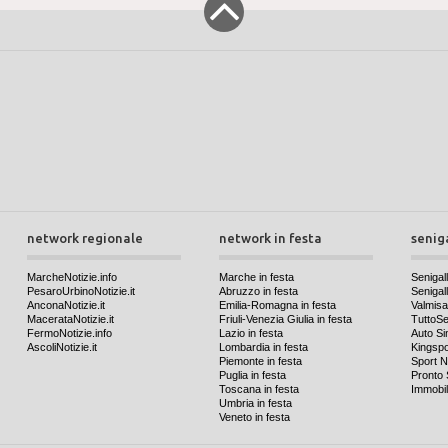
network regionale
network in festa
senig
MarcheNotizie.info
Marche in festa
Senigall
PesaroUrbinoNotizie.it
Abruzzo in festa
Senigalli
AnconaNotizie.it
Emilia-Romagna in festa
Valmis
MacerataNotizie.it
Friuli-Venezia Giulia in festa
TuttoSen
FermoNotizie.info
Lazio in festa
Auto Si
AscoliNotizie.it
Lombardia in festa
Kingspo
Piemonte in festa
Sport N
Puglia in festa
Pronto 
Toscana in festa
Immobil
Umbria in festa
Veneto in festa