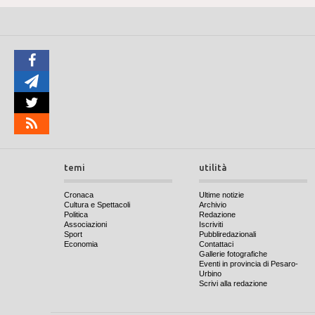
temi
utilità
Cronaca
Ultime notizie
Cultura e Spettacoli
Archivio
Politica
Redazione
Associazioni
Iscriviti
Sport
Pubbliredazionali
Economia
Contattaci
Gallerie fotografiche
Eventi in provincia di Pesaro-
Urbino
Scrivi alla redazione