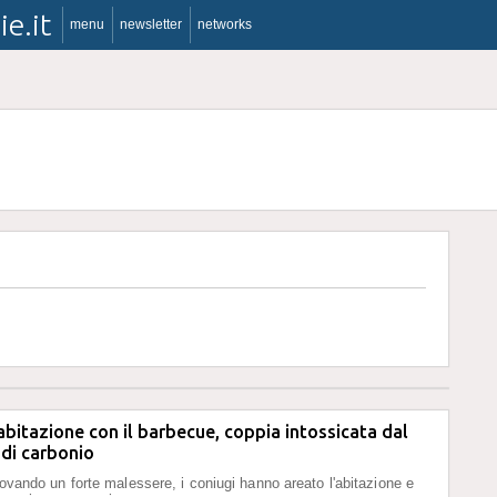
ie.it
menu
newsletter
networks
abitazione con il barbecue, coppia intossicata dal
di carbonio
provando un forte malessere, i coniugi hanno areato l'abitazione e