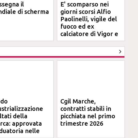
ssegna il
E' scomparso nei
diale di scherma
giorni scorsi Alfio
Paolinelli, vigile del
fuoco ed ex
calciatore di Vigor e
Jesina
ndo
Cgil Marche,
ustrializzazione
contratti stabili in
ltati della
picchiata nel primo
erca: approvata
trimestre 2026
duatoria nelle