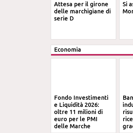
Attesa per il girone
Si a
delle marchigiane di
Mon
serie D
Economia
Fondo Investimenti
Ba
e Liquidità 2026:
ind
oltre 11 milioni di
risu
euro per le PMI
ric
delle Marche
gra