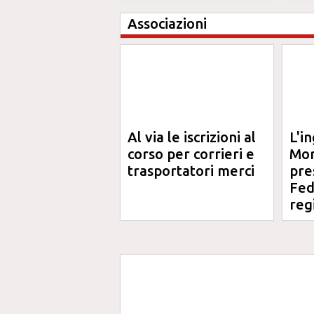
Ma
Associazioni
Al via le iscrizioni al
L'i
corso per corrieri e
Mor
trasportatori merci
pre
Fed
reg
Ord
Ing
Ma