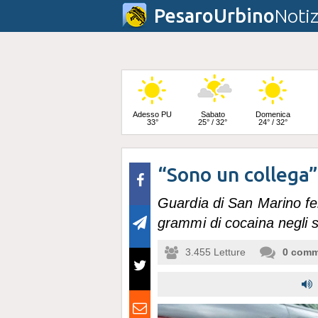
PesaroUrbino
Notiz
Adesso PU
Sabato
Domenica
33°
25° / 32°
24° / 32°
“Sono un collega”:
Lunedì
23° / 33°
Guardia di San Marino fe
grammi di cocaina negli s
3.455
Letture
0
comm