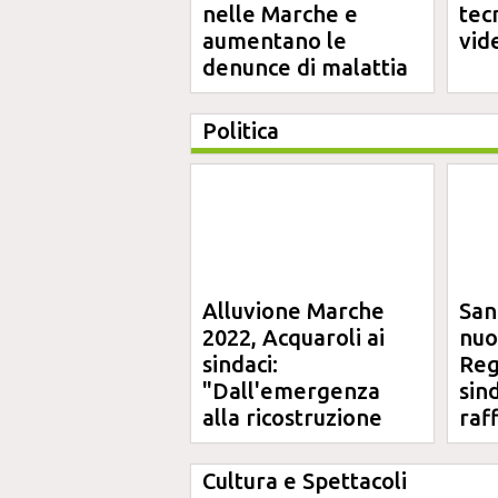
nelle Marche e
tec
aumentano le
vid
denunce di malattia
professionale
Politica
Alluvione Marche
San
2022, Acquaroli ai
nuo
sindaci:
Reg
"Dall'emergenza
sin
alla ricostruzione
raf
definitiva"
Cultura e Spettacoli