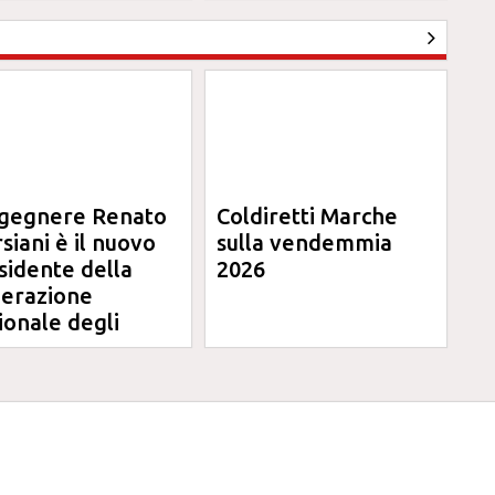
rche
ngegnere Renato
Coldiretti Marche
siani è il nuovo
sulla vendemmia
sidente della
2026
erazione
ionale degli
ini degli
egneri delle
rche