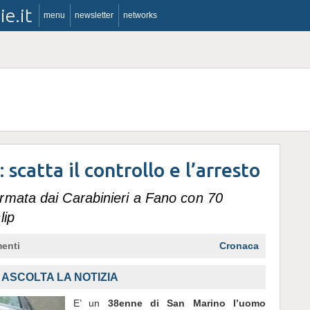
ie.it
menu
newsletter
networks
 scatta il controllo e l’arresto
rmata dai Carabinieri a Fano con 70
lip
enti
Cronaca
,
ASCOLTA LA NOTIZIA
E’ un
38enne di San Marino l’uomo