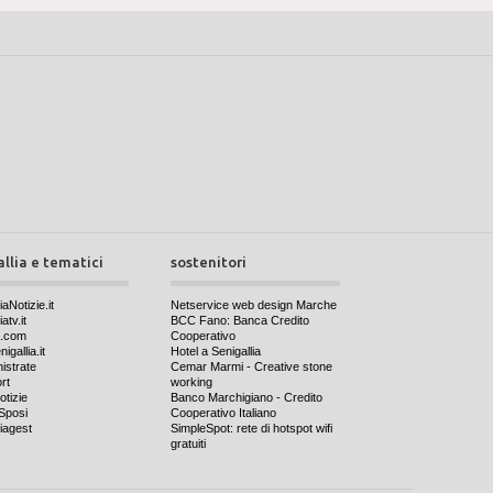
allia e tematici
sostenitori
iaNotizie.it
Netservice web design Marche
atv.it
BCC Fano: Banca Credito
a.com
Cooperativo
igallia.it
Hotel a Senigallia
nistrate
Cemar Marmi - Creative stone
rt
working
otizie
Banco Marchigiano - Credito
Sposi
Cooperativo Italiano
iagest
SimpleSpot: rete di hotspot wifi
gratuiti