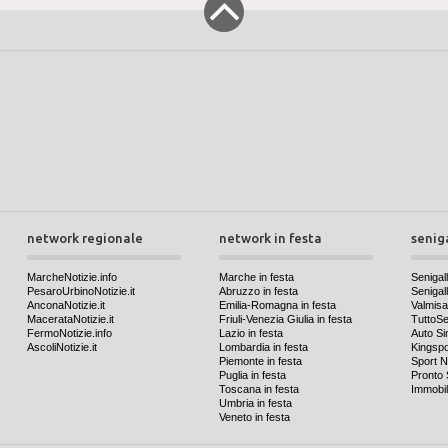
network regionale
network in festa
senig
MarcheNotizie.info
Marche in festa
Senigall
PesaroUrbinoNotizie.it
Abruzzo in festa
Senigalli
AnconaNotizie.it
Emilia-Romagna in festa
Valmis
MacerataNotizie.it
Friuli-Venezia Giulia in festa
TuttoSen
FermoNotizie.info
Lazio in festa
Auto Si
AscoliNotizie.it
Lombardia in festa
Kingspo
Piemonte in festa
Sport N
Puglia in festa
Pronto 
Toscana in festa
Immobil
Umbria in festa
Veneto in festa