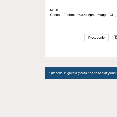
Mese
Gennaio
Febbraio
Marzo
Aprile
Maggio
Giug
Precedente
Spiacenti! In questo giorno non sono stati pubblica