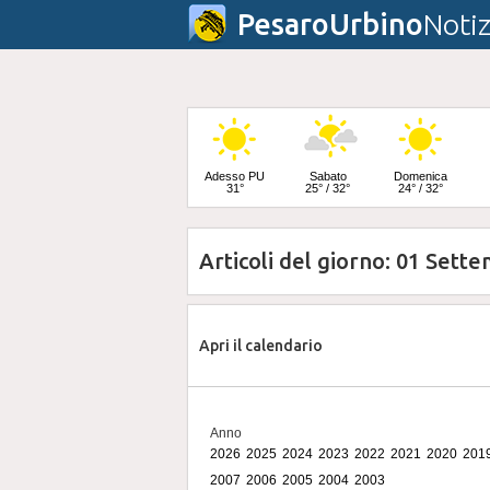
PesaroUrbino
Notiz
Adesso PU
Sabato
Domenica
31°
25° / 32°
24° / 32°
Articoli del giorno: 01 Sett
Lunedì
23° / 33°
Apri il calendario
Anno
2026
2025
2024
2023
2022
2021
2020
201
2007
2006
2005
2004
2003