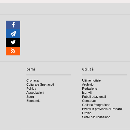
temi
utilità
Cronaca
Ultime notizie
Cultura e Spettacoli
Archivio
Politica
Redazione
Associazioni
Iscriviti
Sport
Pubbliredazionali
Economia
Contattaci
Gallerie fotografiche
Eventi in provincia di Pesaro-
Urbino
Scrivi alla redazione