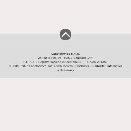
Lanetservice s.r.l.s.
via Fabio Filzi, 26 - 60019 Senigallia (AN)
P.I. / C.F. / Registro Imprese 02969870423 – REA AN 294359
© 2008 - 2026
Lanetservice
Tutti i diritti riservati -
Disclaimer
-
Pubblicità
-
Informativa
sulla Privacy