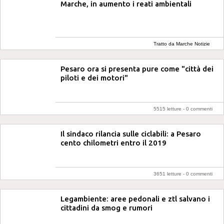
Marche, in aumento i reati ambientali
Tratto da Marche Notizie
Pesaro ora si presenta pure come "città dei
piloti e dei motori"
5515 letture -
0 commenti
Il sindaco rilancia sulle ciclabili: a Pesaro
cento chilometri entro il 2019
3651 letture -
0 commenti
Legambiente: aree pedonali e ztl salvano i
cittadini da smog e rumori