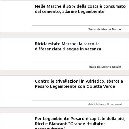
Nelle Marche il 55% della costa è consumato
dal cemento, allarme Legambiente
Tratto da Marche Notizie
Riciclaestate Marche: la raccolta
differenziata ti segue in vacanza
Tratto da Marche Notizie
Contro le trivellazioni in Adriatico, sbarca a
Pesaro Legambiente con Goletta Verde
4479 letture -
0 commenti
Per Legambiente Pesaro è capitale della bici,
Ricci e Biancani: "Grande risultato:
proseguiremo"