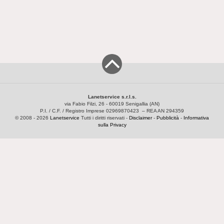
Lanetservice s.r.l.s.
via Fabio Filzi, 26 - 60019 Senigallia (AN)
P.I. / C.F. / Registro Imprese 02969870423 – REA AN 294359
© 2008 - 2026
Lanetservice
Tutti i diritti riservati -
Disclaimer
-
Pubblicità
-
Informativa
sulla Privacy